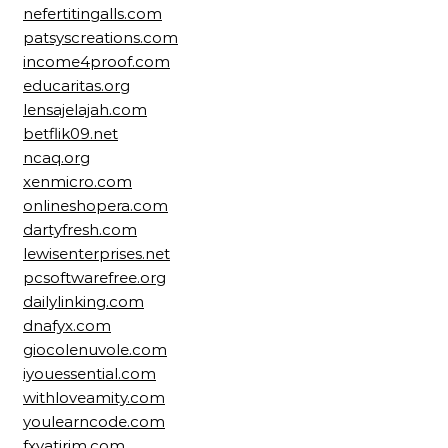
nefertitingalls.com
patsyscreations.com
income4proof.com
educaritas.org
lensajelajah.com
betflik09.net
ncaq.org
xenmicro.com
onlineshopera.com
dartyfresh.com
lewisenterprises.net
pcsoftwarefree.org
dailylinking.com
dnafyx.com
giocolenuvole.com
iyouessential.com
withloveamity.com
youlearncode.com
fxyatirim.com