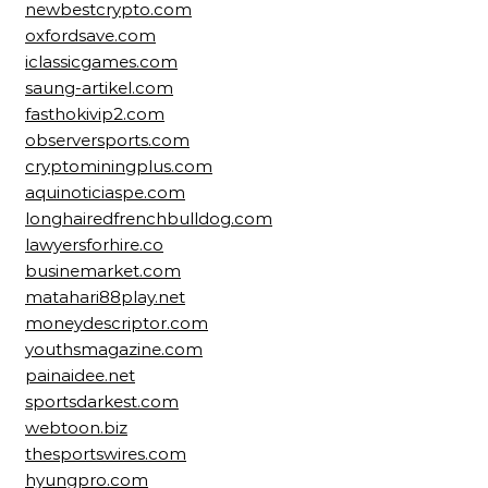
newbestcrypto.com
oxfordsave.com
iclassicgames.com
saung-artikel.com
fasthokivip2.com
observersports.com
cryptominingplus.com
aquinoticiaspe.com
longhairedfrenchbulldog.com
lawyersforhire.co
businemarket.com
matahari88play.net
moneydescriptor.com
youthsmagazine.com
painaidee.net
sportsdarkest.com
webtoon.biz
thesportswires.com
hyungpro.com