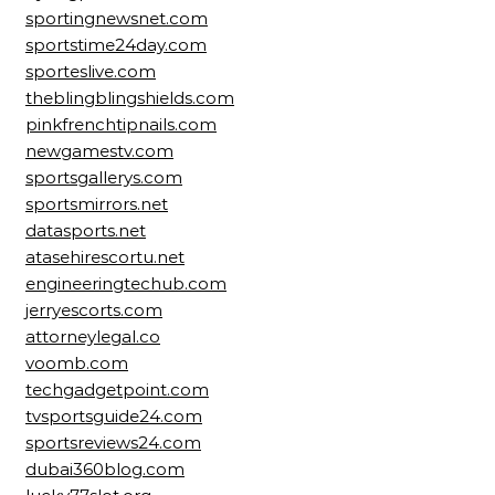
sportingnewsnet.com
sportstime24day.com
sporteslive.com
theblingblingshields.com
pinkfrenchtipnails.com
newgamestv.com
sportsgallerys.com
sportsmirrors.net
datasports.net
atasehirescortu.net
engineeringtechub.com
jerryescorts.com
attorneylegal.co
voomb.com
techgadgetpoint.com
tvsportsguide24.com
sportsreviews24.com
dubai360blog.com