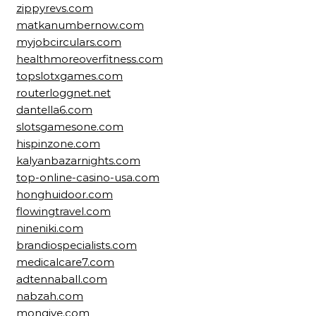
zippyrevs.com
matkanumbernow.com
myjobcirculars.com
healthmoreoverfitness.com
topslotxgames.com
routerloggnet.net
dantella6.com
slotsgamesone.com
hispinzone.com
kalyanbazarnights.com
top-online-casino-usa.com
honghuidoor.com
flowingtravel.com
nineniki.com
brandiospecialists.com
medicalcare7.com
adtennaball.com
nabzah.com
mongive.com