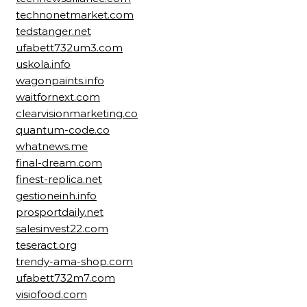
technonetmarket.com
tedstanger.net
ufabett732um3.com
uskola.info
wagonpaints.info
waitfornext.com
clearvisionmarketing.co
quantum-code.co
whatnews.me
final-dream.com
finest-replica.net
gestioneinh.info
prosportdaily.net
salesinvest22.com
teseract.org
trendy-ama-shop.com
ufabett732m7.com
visiofood.com