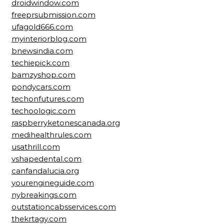
droidwindow.com
freeprsubmission.com
ufagold666.com
myinteriorblog.com
bnewsindia.com
techiepick.com
bamzyshop.com
pondycars.com
techonfutures.com
techoologic.com
raspberryketonescanada.org
medihealthrules.com
usathrill.com
vshapedental.com
canfandalucia.org
yourengineguide.com
nybreakings.com
outstationcabsservices.com
thekrtagy.com