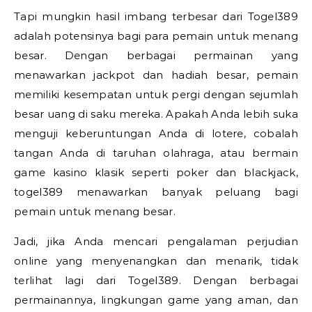
Tapi mungkin hasil imbang terbesar dari Togel389
adalah potensinya bagi para pemain untuk menang
besar. Dengan berbagai permainan yang
menawarkan jackpot dan hadiah besar, pemain
memiliki kesempatan untuk pergi dengan sejumlah
besar uang di saku mereka. Apakah Anda lebih suka
menguji keberuntungan Anda di lotere, cobalah
tangan Anda di taruhan olahraga, atau bermain
game kasino klasik seperti poker dan blackjack,
togel389 menawarkan banyak peluang bagi
pemain untuk menang besar.
Jadi, jika Anda mencari pengalaman perjudian
online yang menyenangkan dan menarik, tidak
terlihat lagi dari Togel389. Dengan berbagai
permainannya, lingkungan game yang aman, dan