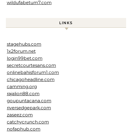
wildufabetum7.com
LINKS
stagehubs.com
1x2forum.net
login99bet.com
secretcourtesans.com
onlinebahisforum1.com
chicagoheadline.com
camming.org
rajalion88.com
goupuntacana.com
riversedgepark.com
zaseez.com
catchycrunch.com
nofaphub.com