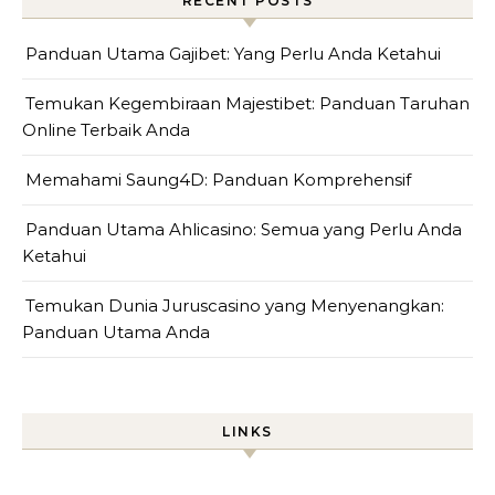
RECENT POSTS
Panduan Utama Gajibet: Yang Perlu Anda Ketahui
Temukan Kegembiraan Majestibet: Panduan Taruhan
Online Terbaik Anda
Memahami Saung4D: Panduan Komprehensif
Panduan Utama Ahlicasino: Semua yang Perlu Anda
Ketahui
Temukan Dunia Juruscasino yang Menyenangkan:
Panduan Utama Anda
LINKS