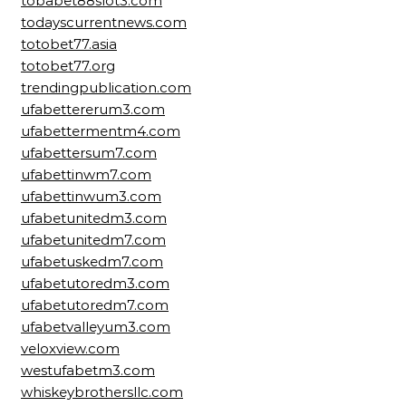
tobabet88slot3.com
todayscurrentnews.com
totobet77.asia
totobet77.org
trendingpublication.com
ufabettererum3.com
ufabettermentm4.com
ufabettersum7.com
ufabettinwm7.com
ufabettinwum3.com
ufabetunitedm3.com
ufabetunitedm7.com
ufabetuskedm7.com
ufabetutoredm3.com
ufabetutoredm7.com
ufabetvalleyum3.com
veloxview.com
westufabetm3.com
whiskeybrothersllc.com