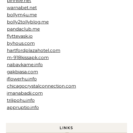
pinhive.net
warnabet.net
bollym4u.me
bolly2tollyblog.me
pandaclub.me
flyttevask.io
byhous.com
hartfordplazahotel.com
m-918kissapk.com
nabavkame.info
gakbiasa.com
iflowerhu.info
chicagocrystalconnection.com
imanabadii.com
trilipohu.info
appruptio.info
LINKS