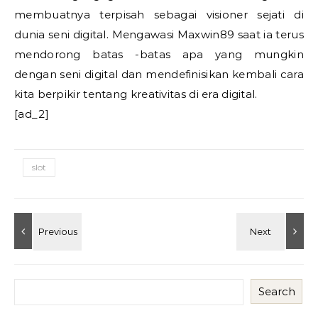
membuatnya terpisah sebagai visioner sejati di
dunia seni digital. Mengawasi Maxwin89 saat ia terus
mendorong batas -batas apa yang mungkin
dengan seni digital dan mendefinisikan kembali cara
kita berpikir tentang kreativitas di era digital.
[ad_2]
slot
Search