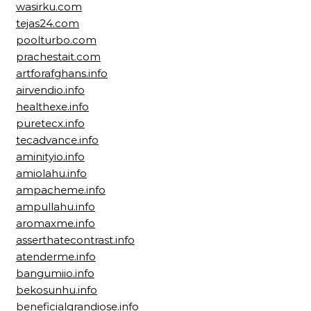
wasirku.com
tejas24.com
poolturbo.com
prachestait.com
artforafghans.info
airvendio.info
healthexe.info
puretecx.info
tecadvance.info
aminityio.info
amiolahu.info
ampacheme.info
ampullahu.info
aromaxme.info
asserthatecontrast.info
atenderme.info
bangumiio.info
bekosunhu.info
beneficialgrandiose.info