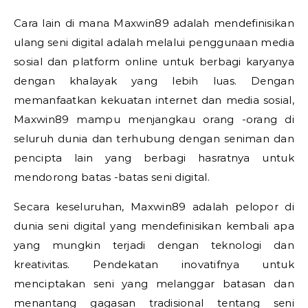
Cara lain di mana Maxwin89 adalah mendefinisikan
ulang seni digital adalah melalui penggunaan media
sosial dan platform online untuk berbagi karyanya
dengan khalayak yang lebih luas. Dengan
memanfaatkan kekuatan internet dan media sosial,
Maxwin89 mampu menjangkau orang -orang di
seluruh dunia dan terhubung dengan seniman dan
pencipta lain yang berbagi hasratnya untuk
mendorong batas -batas seni digital.
Secara keseluruhan, Maxwin89 adalah pelopor di
dunia seni digital yang mendefinisikan kembali apa
yang mungkin terjadi dengan teknologi dan
kreativitas. Pendekatan inovatifnya untuk
menciptakan seni yang melanggar batasan dan
menantang gagasan tradisional tentang seni