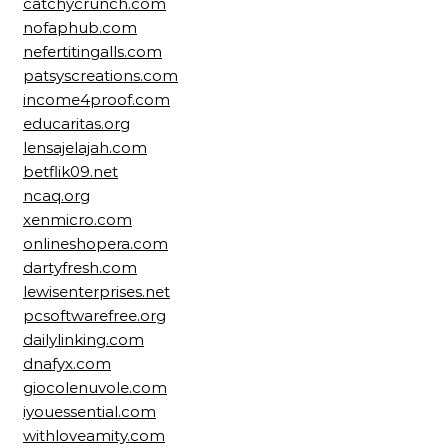
catchycrunch.com
nofaphub.com
nefertitingalls.com
patsyscreations.com
income4proof.com
educaritas.org
lensajelajah.com
betflik09.net
ncaq.org
xenmicro.com
onlineshopera.com
dartyfresh.com
lewisenterprises.net
pcsoftwarefree.org
dailylinking.com
dnafyx.com
giocolenuvole.com
iyouessential.com
withloveamity.com