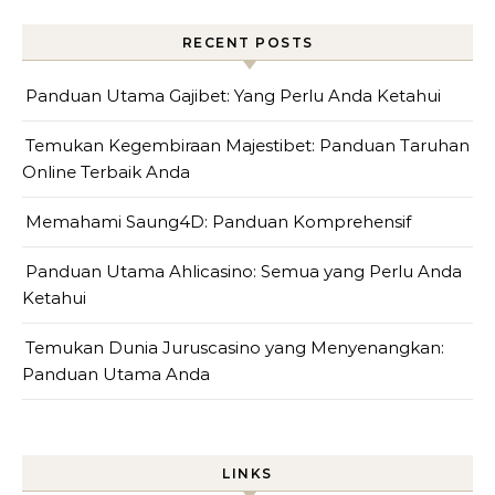
RECENT POSTS
Panduan Utama Gajibet: Yang Perlu Anda Ketahui
Temukan Kegembiraan Majestibet: Panduan Taruhan
Online Terbaik Anda
Memahami Saung4D: Panduan Komprehensif
Panduan Utama Ahlicasino: Semua yang Perlu Anda
Ketahui
Temukan Dunia Juruscasino yang Menyenangkan:
Panduan Utama Anda
LINKS