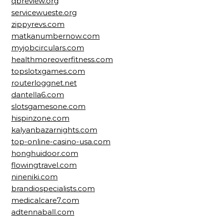
qbreview.org
servicewueste.org
zippyrevs.com
matkanumbernow.com
myjobcirculars.com
healthmoreoverfitness.com
topslotxgames.com
routerloggnet.net
dantella6.com
slotsgamesone.com
hispinzone.com
kalyanbazarnights.com
top-online-casino-usa.com
honghuidoor.com
flowingtravel.com
nineniki.com
brandiospecialists.com
medicalcare7.com
adtennaball.com