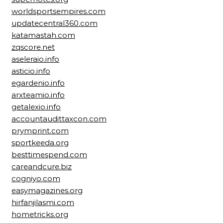
worldsportsempires.com
updatecentral360.com
katamastah.com
zqscore.net
aseleraio.info
asticio.info
egardenio.info
arxteamio.info
getalexio.info
accountaudittaxcon.com
prymprint.com
sportkeeda.org
besttimespend.com
careandcure.biz
cogniyo.com
easymagazines.org
hirfanjilasmi.com
hometricks.org