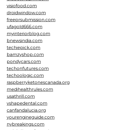
visiofood.com
droidwindow.com
freeprsubmission.com
ufagold666.com
myinteriorblog.com
bnewsindia.com
techiepick.com
bamzyshop.com
pondycars.com
techonfutures.com
techoologic.com
raspberryketonescanada.org
medihealthrules.com
usathrill.com
vshapedental.com
canfandalucia.org
yourengineguide.com
nybreakings.com