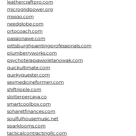
leathercraftpro.com
microgridpower.org
mixiqo.com
needglobe.com
ortocoach.com
passionawe.com
pittsburghpaintingprofessionals.com
plumberryworks.com
psychoterapiawioletanowak.com
quickultimate.com
quirkyquester.com
sexmedicineformen.com
shiftripple.com
slotterpercaya.co
smartcoolbox.com
sohanjitfinances.com
soulfulhousemusic.net
sparklooms.com
tacticalcontractingllc.com