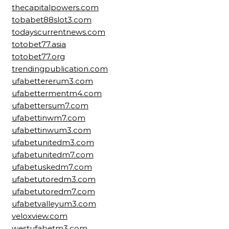
thecapitalpowers.com
tobabet88slot3.com
todayscurrentnews.com
totobet77.asia
totobet77.org
trendingpublication.com
ufabettererum3.com
ufabettermentm4.com
ufabettersum7.com
ufabettinwm7.com
ufabettinwum3.com
ufabetunitedm3.com
ufabetunitedm7.com
ufabetuskedm7.com
ufabetutoredm3.com
ufabetutoredm7.com
ufabetvalleyum3.com
veloxview.com
westufabetm3.com