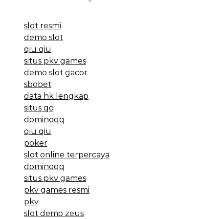
slot resmi
demo slot
qiu qiu
situs pkv games
demo slot gacor
sbobet
data hk lengkap
situs qq
dominoqq
qiu qiu
poker
slot online terpercaya
dominoqq
situs pkv games
pkv games resmi
pkv
slot demo zeus