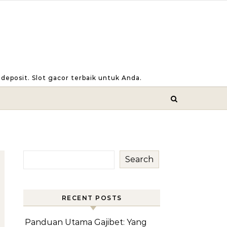
eposit. Slot gacor terbaik untuk Anda.
Search
RECENT POSTS
Panduan Utama Gajibet: Yang