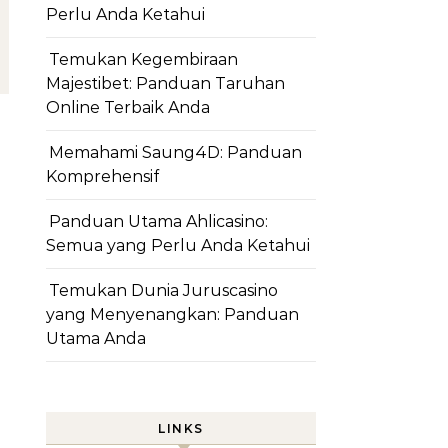
Perlu Anda Ketahui
Temukan Kegembiraan
Majestibet: Panduan Taruhan
Online Terbaik Anda
Memahami Saung4D: Panduan
Komprehensif
Panduan Utama Ahlicasino:
Semua yang Perlu Anda Ketahui
Temukan Dunia Juruscasino
yang Menyenangkan: Panduan
Utama Anda
LINKS