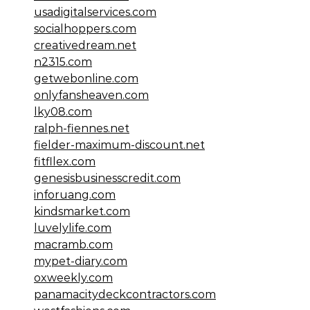
usadigitalservices.com
socialhoppers.com
creativedream.net
n2315.com
getwebonline.com
onlyfansheaven.com
lky08.com
ralph-fiennes.net
fielder-maximum-discount.net
fitfllex.com
genesisbusinesscredit.com
inforuang.com
kindsmarket.com
luvelylife.com
macramb.com
mypet-diary.com
oxweekly.com
panamacitydeckcontractors.com