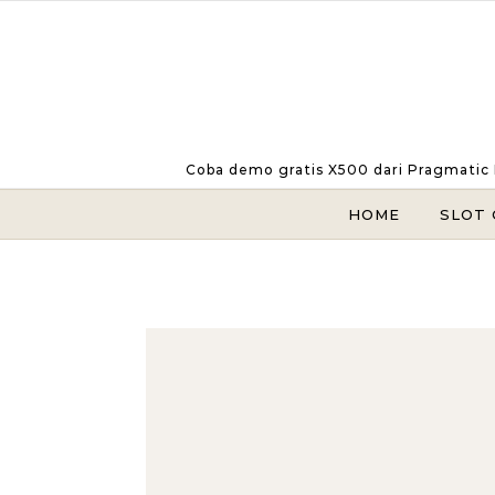
Skip to content
Coba demo gratis X500 dari Pragmatic 
HOME
SLOT