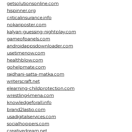
getsolutionsonline.com
hispinner.org
criticalinsurance.info
nokariposter.com
kalyan-guessing-nightplay.com
gameofpanels.com
androidappsdownloader.com
usetimenow.com
healthblow.com
gohelpmate.com
rajdhani-satta-matka.com
writerscraft.net
elearning-childprotection.com
wrestling4mena.com
knowledgeforall.info
brand2lastio.com
usadigitalservices.com
socialhoppers.com
creativedream.net