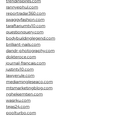
trendinspires.com
rannyephul.com
reportradar360.com
swaggyfashion.com
taraftariumtv10.com
questionquery.com
bodybuildinglegend.com
brilliant-nails.com
dandr-photography.com
dokteroce.com
journal-francais.com
justintv10.com
lawyerule.com
mediamingleseaco.com
mtsmarketingblog.com
nghekiemtien.com
wasirku.com
tejas24.com
poolturbo.com