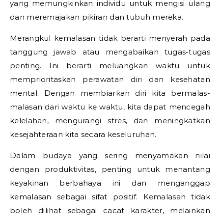
yang memungkinkan individu untuk mengisi ulang
dan meremajakan pikiran dan tubuh mereka.
Merangkul kemalasan tidak berarti menyerah pada
tanggung jawab atau mengabaikan tugas-tugas
penting. Ini berarti meluangkan waktu untuk
memprioritaskan perawatan diri dan kesehatan
mental. Dengan membiarkan diri kita bermalas-
malasan dari waktu ke waktu, kita dapat mencegah
kelelahan, mengurangi stres, dan meningkatkan
kesejahteraan kita secara keseluruhan.
Dalam budaya yang sering menyamakan nilai
dengan produktivitas, penting untuk menantang
keyakinan berbahaya ini dan menganggap
kemalasan sebagai sifat positif. Kemalasan tidak
boleh dilihat sebagai cacat karakter, melainkan