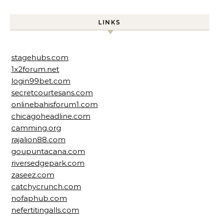
LINKS
stagehubs.com
1x2forum.net
login99bet.com
secretcourtesans.com
onlinebahisforum1.com
chicagoheadline.com
camming.org
rajalion88.com
goupuntacana.com
riversedgepark.com
zaseez.com
catchycrunch.com
nofaphub.com
nefertitingalls.com