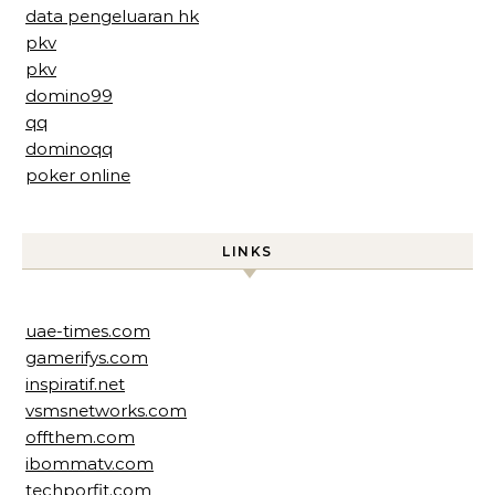
data pengeluaran hk
pkv
pkv
domino99
qq
dominoqq
poker online
LINKS
uae-times.com
gamerifys.com
inspiratif.net
vsmsnetworks.com
offthem.com
ibommatv.com
techporfit.com