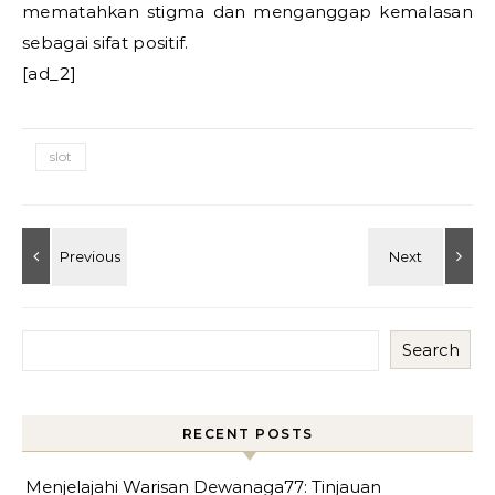
mematahkan stigma dan menganggap kemalasan
sebagai sifat positif.
[ad_2]
slot
Search
RECENT POSTS
Menjelajahi Warisan Dewanaga77: Tinjauan