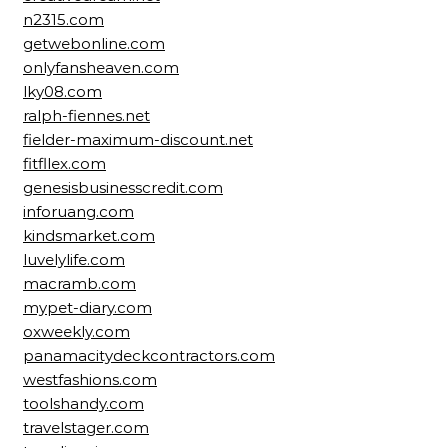
n2315.com
getwebonline.com
onlyfansheaven.com
lky08.com
ralph-fiennes.net
fielder-maximum-discount.net
fitfllex.com
genesisbusinesscredit.com
inforuang.com
kindsmarket.com
luvelylife.com
macramb.com
mypet-diary.com
oxweekly.com
panamacitydeckcontractors.com
westfashions.com
toolshandy.com
travelstager.com