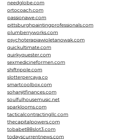
needglobe.com
ortocoach.com
passionawe.com
pittsburghpaintingprofessionals.com
plumberryworks.com
psychoterapiawioletanowak.com
quickultimate.com
quirkyquester.com
sexmedicineformen.com
shiftripple.com
slotterpercaya.co
smartcoolbox.com
sohanjitfinances.com
soulfulhousemusic.net
sparklooms.com
tacticalcontractingllc.com
thecapitalpowers.com
tobabet88slot3.com
todayscurrentnews.com