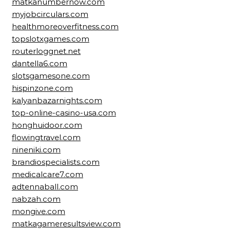
matkanumbernow.com
myjobcirculars.com
healthmoreoverfitness.com
topslotxgames.com
routerloggnet.net
dantella6.com
slotsgamesone.com
hispinzone.com
kalyanbazarnights.com
top-online-casino-usa.com
honghuidoor.com
flowingtravel.com
nineniki.com
brandiospecialists.com
medicalcare7.com
adtennaball.com
nabzah.com
mongive.com
matkagameresultsview.com