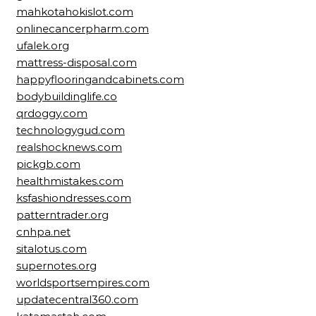
mahkotahokislot.com
onlinecancerpharm.com
ufalek.org
mattress-disposal.com
happyflooringandcabinets.com
bodybuildinglife.co
qrdoggy.com
technologygud.com
realshocknews.com
pickgb.com
healthmistakes.com
ksfashiondresses.com
patterntrader.org
cnhpa.net
sitalotus.com
supernotes.org
worldsportsempires.com
updatecentral360.com