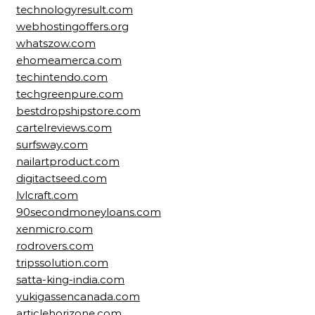
technologyresult.com
webhostingoffers.org
whatszow.com
ehomeamerca.com
techintendo.com
techgreenpure.com
bestdropshipstore.com
cartelreviews.com
surfsway.com
nailartproduct.com
digitactseed.com
lvlcraft.com
90secondmoneyloans.com
xenmicro.com
rodrovers.com
tripssolution.com
satta-king-india.com
yukigassencanada.com
articlehorizone.com