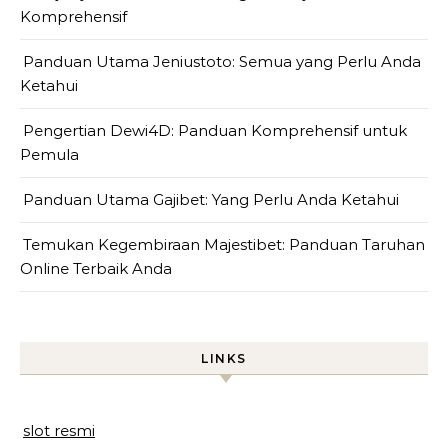
Komprehensif
Panduan Utama Jeniustoto: Semua yang Perlu Anda
Ketahui
Pengertian Dewi4D: Panduan Komprehensif untuk
Pemula
Panduan Utama Gajibet: Yang Perlu Anda Ketahui
Temukan Kegembiraan Majestibet: Panduan Taruhan
Online Terbaik Anda
LINKS
slot resmi