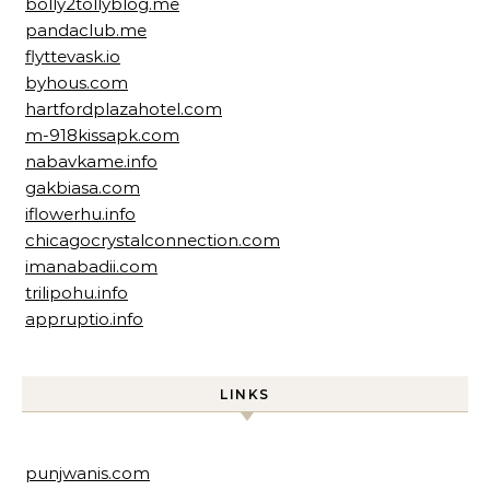
bolly2tollyblog.me
pandaclub.me
flyttevask.io
byhous.com
hartfordplazahotel.com
m-918kissapk.com
nabavkame.info
gakbiasa.com
iflowerhu.info
chicagocrystalconnection.com
imanabadii.com
trilipohu.info
appruptio.info
LINKS
punjwanis.com