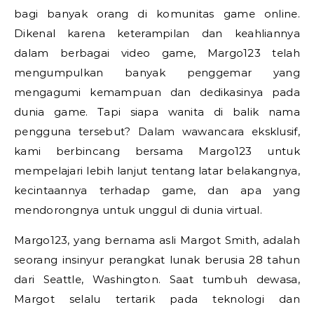
bagi banyak orang di komunitas game online.
Dikenal karena keterampilan dan keahliannya
dalam berbagai video game, Margo123 telah
mengumpulkan banyak penggemar yang
mengagumi kemampuan dan dedikasinya pada
dunia game. Tapi siapa wanita di balik nama
pengguna tersebut? Dalam wawancara eksklusif,
kami berbincang bersama Margo123 untuk
mempelajari lebih lanjut tentang latar belakangnya,
kecintaannya terhadap game, dan apa yang
mendorongnya untuk unggul di dunia virtual.
Margo123, yang bernama asli Margot Smith, adalah
seorang insinyur perangkat lunak berusia 28 tahun
dari Seattle, Washington. Saat tumbuh dewasa,
Margot selalu tertarik pada teknologi dan