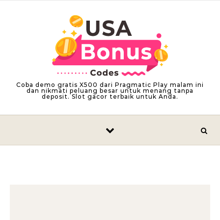
Skip to content
Coba demo gratis X500 dari Pragmatic Play malam ini
dan nikmati peluang besar untuk menang tanpa
deposit. Slot gacor terbaik untuk Anda.