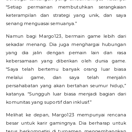
“Setiap permainan membutuhkan serangkaian
keterampilan dan strategi yang unik, dan saya
senang menguasai semuanya.”
Namun bagi Margo123, bermain game lebih dari
sekadar menang. Dia juga menghargai hubungan
yang dia jalin dengan pemain lain dan rasa
kebersamaan yang diberikan oleh dunia game.
“Saya telah bertemu banyak orang luar biasa
melalui game, dan saya telah menjalin
persahabatan yang akan bertahan seumur hidup,”
katanya. “Sungguh luar biasa menjadi bagian dari
komunitas yang suportif dan inklusif.”
Melihat ke depan, Margo123 mempunyai rencana
besar untuk karir gamingnya. Dia berharap untuk
terus berkompetisi di turnamen, mengembangkan