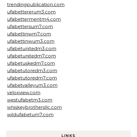
trendingpublication.com
ufabettererum3.com
ufabettermentm4.com
ufabettersum7.com
ufabettinwm7.com
ufabettinwum3.com
ufabetunitedm3.com
ufabetunitedm7.com
ufabetuskedm7.com
ufabetutoredm3.com
ufabetutoredm7.com
ufabetvalleyum3.com
veloxview.com
westufabetm3.com
whiskeybrothersllc.com
wildufabetum7.com
LINKS