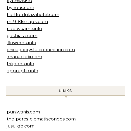
flyttevask.io
byhous.com
hartfordplazahotel.com
m-918kissapk.com
nabavkame.info
gakbiasa.com
iflowerhu.info
chicagocrystalconnection.com
imanabadii.com
trilipohu.info
appruptio.info
LINKS
punjwanis.com
the-parcs-clematiscondos.com
jusu-gb.com