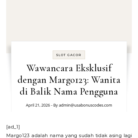
SLOT GACOR
Wawancara Eksklusif
dengan Margo123: Wanita
di Balik Nama Pengguna
April 21, 2026
- By
admin@usabonuscodes.com
[ad_1]
Margo123 adalah nama yang sudah tidak asing lagi