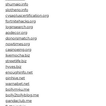
shumaio.info
slotherio.info
cysapluscertification.org
fortnitehacks.org
loginsearch.org
aodecor.org
donorsmatch.org
nowtimes.org
casinoeing.org
livemocha.biz
streetlife.biz
hyves.biz
enoughinfo.net
pinhive.net
warnabet.net
bollym4u.me
bolly2tollyblog.me
pandaclub.me