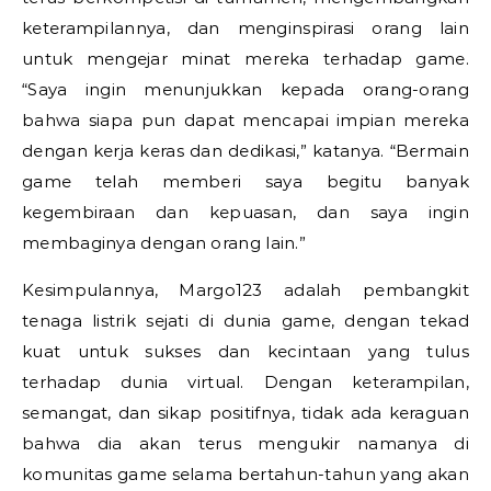
keterampilannya, dan menginspirasi orang lain
untuk mengejar minat mereka terhadap game.
“Saya ingin menunjukkan kepada orang-orang
bahwa siapa pun dapat mencapai impian mereka
dengan kerja keras dan dedikasi,” katanya. “Bermain
game telah memberi saya begitu banyak
kegembiraan dan kepuasan, dan saya ingin
membaginya dengan orang lain.”
Kesimpulannya, Margo123 adalah pembangkit
tenaga listrik sejati di dunia game, dengan tekad
kuat untuk sukses dan kecintaan yang tulus
terhadap dunia virtual. Dengan keterampilan,
semangat, dan sikap positifnya, tidak ada keraguan
bahwa dia akan terus mengukir namanya di
komunitas game selama bertahun-tahun yang akan