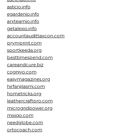
asticio.info
egardenio.info
arxteamio.info
getalexio.info
accountaudittaxcon.com
prymprint.com
sportkeeda.org
besttimespend.com
careandcure.biz
cogniyo.com
easymagazines.org
hirfanjilasmi.com
hometricks.org
leathercraftpro.com
microgridpower.org
mixiqo.com
needglobe.com
ortocoach.com