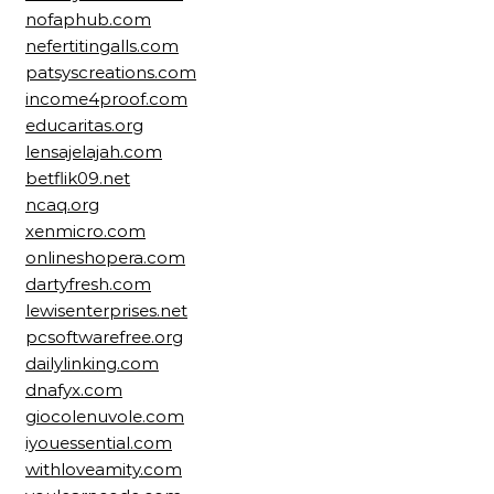
nofaphub.com
nefertitingalls.com
patsyscreations.com
income4proof.com
educaritas.org
lensajelajah.com
betflik09.net
ncaq.org
xenmicro.com
onlineshopera.com
dartyfresh.com
lewisenterprises.net
pcsoftwarefree.org
dailylinking.com
dnafyx.com
giocolenuvole.com
iyouessential.com
withloveamity.com