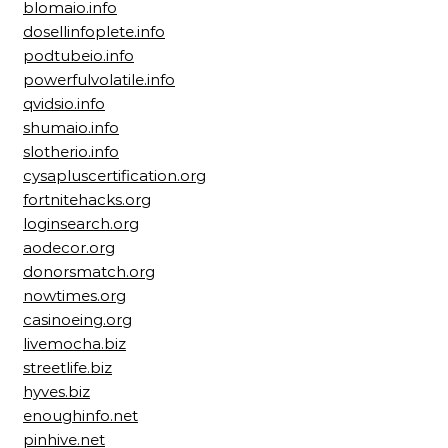
blomaio.info
dosellinfoplete.info
podtubeio.info
powerfulvolatile.info
qvidsio.info
shumaio.info
slotherio.info
cysapluscertification.org
fortnitehacks.org
loginsearch.org
aodecor.org
donorsmatch.org
nowtimes.org
casinoeing.org
livemocha.biz
streetlife.biz
hyves.biz
enoughinfo.net
pinhive.net