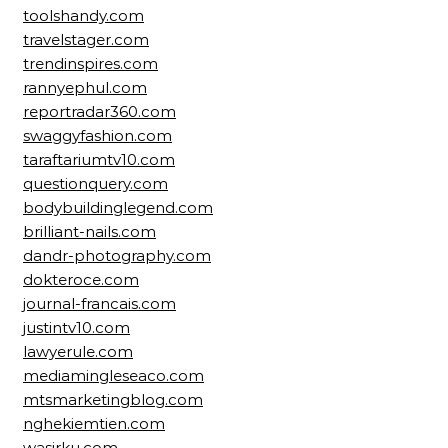
toolshandy.com
travelstager.com
trendinspires.com
rannyephul.com
reportradar360.com
swaggyfashion.com
taraftariumtv10.com
questionquery.com
bodybuildinglegend.com
brilliant-nails.com
dandr-photography.com
dokteroce.com
journal-francais.com
justintv10.com
lawyerule.com
mediamingleseaco.com
mtsmarketingblog.com
nghekiemtien.com
wasirku.com