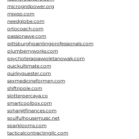
microgridpower.org
mixiqo.com
needglobe.com
ortocoach.com
passionawe.com
pittsburghpaintingprofessionals.com
plumberryworks.com
psychoterapiawioletanowak.com
quickultimate.com
quirkyquester.com
sexmedicineformen.com
shiftripple.com
slotterpercaya.co
smartcoolbox.com
sohanjitfinances.com
soulfulhousemusic.net
sparklooms.com
tacticalcontractingllc.com