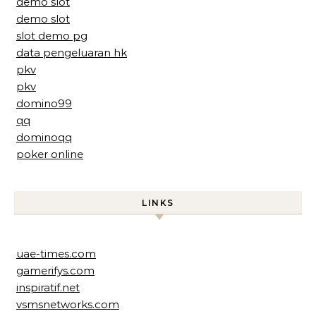
demo slot
demo slot
slot demo pg
data pengeluaran hk
pkv
pkv
domino99
qq
dominoqq
poker online
LINKS
uae-times.com
gamerifys.com
inspiratif.net
vsmsnetworks.com