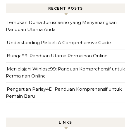
RECENT POSTS
Temukan Dunia Juruscasino yang Menyenangkan:
Panduan Utama Anda
Understanding Plisbet: A Comprehensive Guide
Bunga99: Panduan Utama Permainan Online
Menjelajahi Winlose99: Panduan Komprehensif untuk
Permainan Online
Pengertian Parlay4D: Panduan Komprehensif untuk
Pemain Baru
LINKS