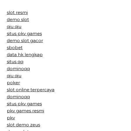
slot resmi
demo slot
qiu qiu
situs pkv games
demo slot gacor
sbobet
data hk lengkap
situs qq
dominoqq
qiu qiu
poker
slot online terpercaya
dominoqq
situs pkv games
pkv games resmi
pkv
slot demo zeus