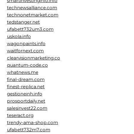
smartinvestinginfo.info
technewsalliance.com
technonetmarket.com
tedstanger.net
ufabett732um3.com
uskola.info
wagonpaints.info
waitfornext.com
clearvisionmarketing.co
quantum-code.co
whatnews.me
final-dream.com
finest-replica.net
gestioneinh.info
prosportdaily.net
salesinvest22.com
teseract.org
trendy-ama-shop.com
ufabett732m7.com