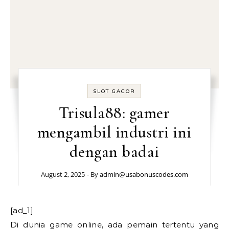
SLOT GACOR
Trisula88: gamer
mengambil industri ini
dengan badai
August 2, 2025
- By
admin@usabonuscodes.com
[ad_1]
Di dunia game online, ada pemain tertentu yang