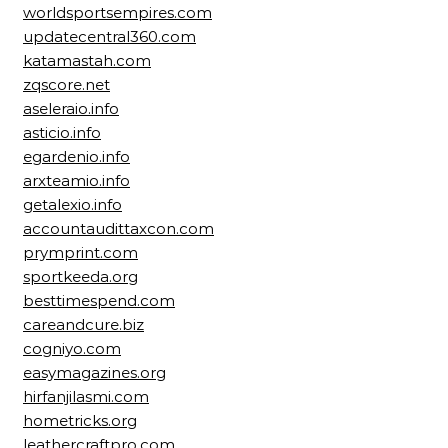
worldsportsempires.com
updatecentral360.com
katamastah.com
zqscore.net
aseleraio.info
asticio.info
egardenio.info
arxteamio.info
getalexio.info
accountaudittaxcon.com
prymprint.com
sportkeeda.org
besttimespend.com
careandcure.biz
cogniyo.com
easymagazines.org
hirfanjilasmi.com
hometricks.org
leathercraftpro.com