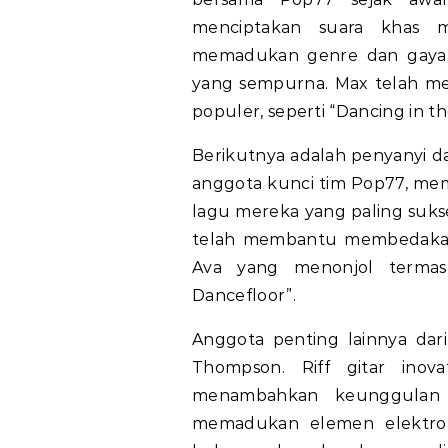
menciptakan suara khas 
memadukan genre dan gaya 
yang sempurna. Max telah me
populer, seperti “Dancing in 
Berikutnya adalah penyanyi da
anggota kunci tim Pop77, me
lagu mereka yang paling suks
telah membantu membedakan P
Ava yang menonjol termas
Dancefloor”.
Anggota penting lainnya dari
Thompson. Riff gitar inov
menambahkan keunggulan
memadukan elemen elektro