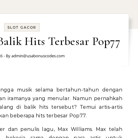
SLOT GACOR
Balik Hits Terbesar Pop77
26
- By
admin@usabonuscodes.com
angga musik selama bertahun-tahun dengan
dan iramanya yang menular. Namun pernahkah
ang di balik hits tersebut? Temui artis-artis
an beberapa hits terbesar Pop77.
r dan penulis lagu, Max Williams. Max telah
, bekerja sama dengan para artis untuk