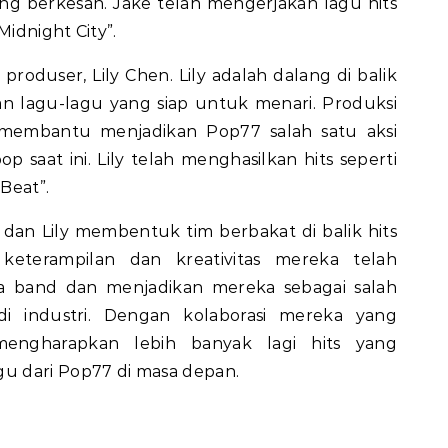
ng berkesan. Jake telah mengerjakan lagu hits
Midnight City”.
 produser, Lily Chen. Lily adalah dalang di balik
n lagu-lagu yang siap untuk menari. Produksi
 membantu menjadikan Pop77 salah satu aksi
 saat ini. Lily telah menghasilkan hits seperti
 Beat”.
 dan Lily membentuk tim berbakat di balik hits
keterampilan dan kreativitas mereka telah
band dan menjadikan mereka sebagai salah
di industri. Dengan kolaborasi mereka yang
 mengharapkan lebih banyak lagi hits yang
u dari Pop77 di masa depan.