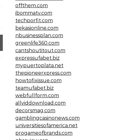
offthem.com
ibommatv.com
techporfit.com
bekasionline.com
nbusinessplan.com
greenlife360.com
cantshoutitout.com
expressufabet.biz
mypuertoplata.net
thepioneerxpress.com
howtofixissue.com
teamufabet.biz
webfullform.com
allviddownload.com
decorsmag.com
gamblingcasinonews.com
universitiesofamerica.net
progameofbrands.com