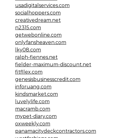
usadigitalservices.com
socialhoppers.com
creativedream.net
n2315.com
getwebonline.com
onlyfansheaven.com
lky08.com
ralph-fiennes.net
fielder-maximum-discount.net
fitfllex.com
genesisbusinesscredit.com
inforuang.com
kindsmarket.com
luvelylife.com
macramb.com
mypet-diary.com
oxweekly.com
panamacitydeckcontractors.com