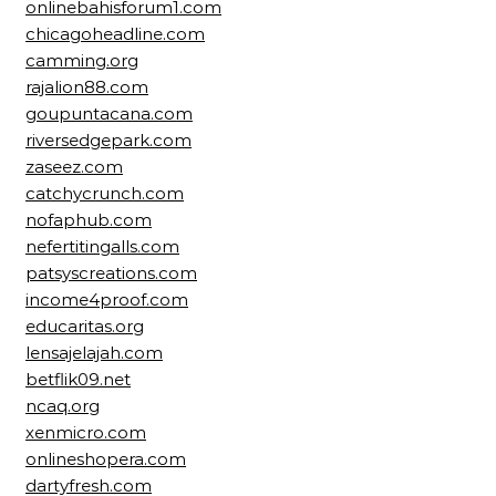
onlinebahisforum1.com
chicagoheadline.com
camming.org
rajalion88.com
goupuntacana.com
riversedgepark.com
zaseez.com
catchycrunch.com
nofaphub.com
nefertitingalls.com
patsyscreations.com
income4proof.com
educaritas.org
lensajelajah.com
betflik09.net
ncaq.org
xenmicro.com
onlineshopera.com
dartyfresh.com