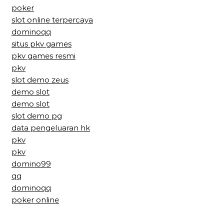
poker
slot online terpercaya
dominoqq
situs pkv games
pkv games resmi
pkv
slot demo zeus
demo slot
demo slot
slot demo pg
data pengeluaran hk
pkv
pkv
domino99
qq
dominoqq
poker online