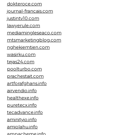
dokteroce.com
journal-francais.com
justintv10.com
lawyerule.com
mediamingleseaco.com
mtsmarketingblog.com
nghekiemtien.com
wasirku.com
tejas24.com
poolturbo.com
prachestait.com
artforafghans.info
airvendio.info
healthexe.info
puretecx.info
tecadvance.info
aminityio.info
amiolahu.info
ampacheme.info