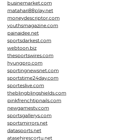
businemarket.com
matahari88play.net
moneydescriptor.com
youthsmagazine.com
painaidee.net
sportsdarkest.com
webtoon.biz
thesportswires.com
hyungpro.com
sportingnewsnet.com
sportstime24day.com
sporteslive.com
theblingblingshields.com
pinkfrenchtipnails.com
newgamestv.com
sportsgallerys.com
sportsmirrors.net
datasports.net
atasehirescortu.net