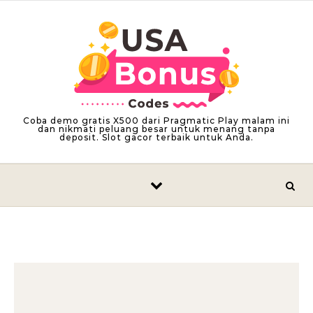
Skip to content
Coba demo gratis X500 dari Pragmatic Play malam ini
dan nikmati peluang besar untuk menang tanpa
deposit. Slot gacor terbaik untuk Anda.