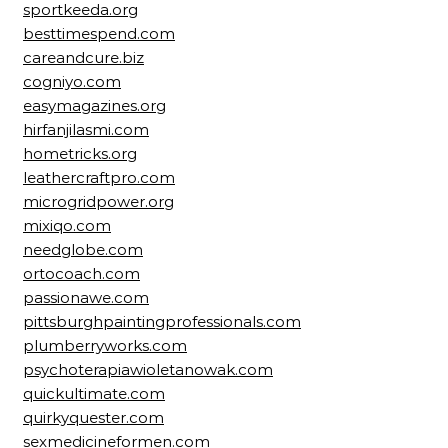
sportkeeda.org
besttimespend.com
careandcure.biz
cogniyo.com
easymagazines.org
hirfanjilasmi.com
hometricks.org
leathercraftpro.com
microgridpower.org
mixiqo.com
needglobe.com
ortocoach.com
passionawe.com
pittsburghpaintingprofessionals.com
plumberryworks.com
psychoterapiawioletanowak.com
quickultimate.com
quirkyquester.com
sexmedicineformen.com