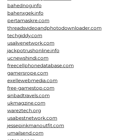
bahednog.info
bahenxgek.info
pertamaskre.com
threadsvideoandphotodownloader.com
techgiddy.com
usalivenetwork.com
jackpotrushonline.info
ucnewshindi.com
freecellphonedatabase.com
gamersrope.com
exellewebmedia.com
free-gamestop.com
sinbadtravels.com
ukmagzine.com
wareztech.org
usabestnetwork.com
jessepinkmanoutfit.com
umailsend.com