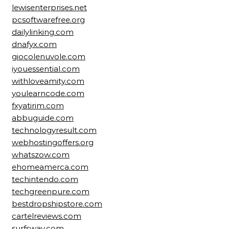
lewisenterprises.net
pcsoftwarefree.org
dailylinking.com
dnafyx.com
giocolenuvole.com
iyouessential.com
withloveamity.com
youlearncode.com
fxyatirim.com
abbuguide.com
technologyresult.com
webhostingoffers.org
whatszow.com
ehomeamerca.com
techintendo.com
techgreenpure.com
bestdropshipstore.com
cartelreviews.com
surfsway.com