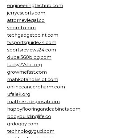
engineeringtechub.com
jerryescorts.com
attorneylegal.co
voomb.com
techgadgetpoint.com
tvsportsguide24.com
sportsreviews24.com
dubai360blog.com
lucky77slot.org
growmefast.com
mahkotahokislot.com
onlinecancerpharm.com
ufalek.org
mattress-disposal.com
happyflooringandcabinets.com
bodybuildinglife.co
qrdoggy.com
technologygud.com