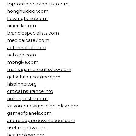
top-online-casino-usa.com
honghuidoor.com
flowingtravel.com
nineniki.com
brandiospecialists.com
medicalcare7.com
adtennaball.com
nabzah.com
mongive.com
matkagameresultsview.com
getsolutionsonline.com
hispinner.org
criticalinsurance.info
nokariposter.com
kalyan-guessing-nightplay.com
gameofpanels.com
androidappsdownloader.com
usetimenow.com
healthblow.com