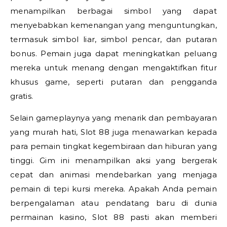
menampilkan berbagai simbol yang dapat
menyebabkan kemenangan yang menguntungkan,
termasuk simbol liar, simbol pencar, dan putaran
bonus. Pemain juga dapat meningkatkan peluang
mereka untuk menang dengan mengaktifkan fitur
khusus game, seperti putaran dan pengganda
gratis.
Selain gameplaynya yang menarik dan pembayaran
yang murah hati, Slot 88 juga menawarkan kepada
para pemain tingkat kegembiraan dan hiburan yang
tinggi. Gim ini menampilkan aksi yang bergerak
cepat dan animasi mendebarkan yang menjaga
pemain di tepi kursi mereka. Apakah Anda pemain
berpengalaman atau pendatang baru di dunia
permainan kasino, Slot 88 pasti akan memberi