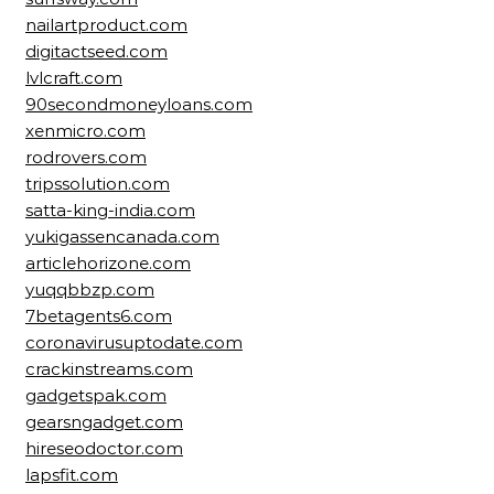
nailartproduct.com
digitactseed.com
lvlcraft.com
90secondmoneyloans.com
xenmicro.com
rodrovers.com
tripssolution.com
satta-king-india.com
yukigassencanada.com
articlehorizone.com
yuqqbbzp.com
7betagents6.com
coronavirusuptodate.com
crackinstreams.com
gadgetspak.com
gearsngadget.com
hireseodoctor.com
lapsfit.com