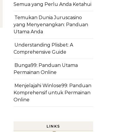
Semua yang Perlu Anda Ketahui
Temukan Dunia Juruscasino
yang Menyenangkan: Panduan
Utama Anda
Understanding Plisbet: A
Comprehensive Guide
Bunga99: Panduan Utama
Permainan Online
Menjelajahi Winlose99: Panduan
Komprehensif untuk Permainan
Online
LINKS