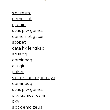
slot resmi
demo slot
qiu qiu
situs pkv games
demo slot gacor
sbobet
data hk lengkap
situs qq
dominoqq
qiu qiu
poker
slot online terpercaya
dominoqq
situs pkv games
pkv games resmi
pkv
slot demo zeus