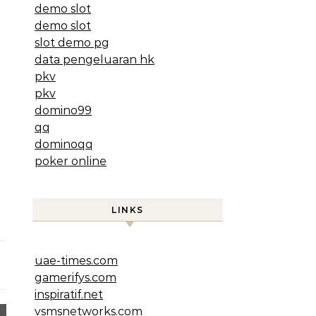
demo slot
demo slot
slot demo pg
data pengeluaran hk
pkv
pkv
domino99
qq
dominoqq
poker online
LINKS
uae-times.com
gamerifys.com
inspiratif.net
vsmsnetworks.com