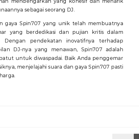
man mendengarkan yang kohesif dan menarik
aannya sebagai seorang DJ.
an gaya Spin707 yang unik telah membuatnya
r yang berdedikasi dan pujian kritis dalam
k. Dengan pendekatan inovatifnya terhadap
ilan DJ-nya yang menawan, Spin707 adalah
g patut untuk diwaspadai. Baik Anda penggemar
nya, menjelajahi suara dan gaya Spin707 pasti
harga.