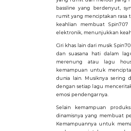
bassline yang berdenyut, s
rumit yang menciptakan rasa t
keahlian membuat Spin707 
elektronik, menunjukkan keahl
Ciri khas lain dari musik Sp
dan suasana hati dalam lag
merenung atau lagu hous
kemampuan untuk mencipta
dunia lain. Musiknya sering 
dengan setiap lagu mencerit
emosi pendengarnya.
Selain kemampuan produksi
dinamisnya yang membuat pe
Kemampuannya untuk memad