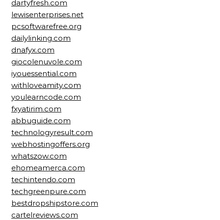
dartyfresh.com
lewisenterprises.net
pcsoftwarefree.org
dailylinking.com
dnafyx.com
giocolenuvole.com
iyouessential.com
withloveamity.com
youlearncode.com
fxyatirim.com
abbuguide.com
technologyresult.com
webhostingoffers.org
whatszow.com
ehomeamerca.com
techintendo.com
techgreenpure.com
bestdropshipstore.com
cartelreviews.com