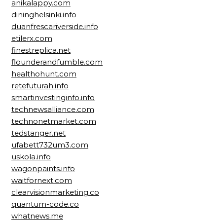
anikalappy.com
dininghelsinki.info
duanfrescariverside.info
etilerx.com
finestreplica.net
flounderandfumble.com
healthohunt.com
retefuturah.info
smartinvestinginfo.info
technewsalliance.com
technonetmarket.com
tedstanger.net
ufabett732um3.com
uskola.info
wagonpaints.info
waitfornext.com
clearvisionmarketing.co
quantum-code.co
whatnews.me