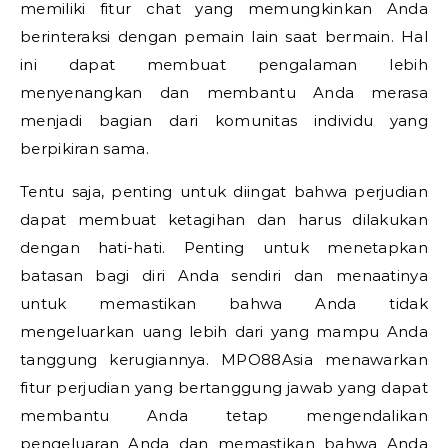
memiliki fitur chat yang memungkinkan Anda
berinteraksi dengan pemain lain saat bermain. Hal
ini dapat membuat pengalaman lebih
menyenangkan dan membantu Anda merasa
menjadi bagian dari komunitas individu yang
berpikiran sama.
Tentu saja, penting untuk diingat bahwa perjudian
dapat membuat ketagihan dan harus dilakukan
dengan hati-hati. Penting untuk menetapkan
batasan bagi diri Anda sendiri dan menaatinya
untuk memastikan bahwa Anda tidak
mengeluarkan uang lebih dari yang mampu Anda
tanggung kerugiannya. MPO88Asia menawarkan
fitur perjudian yang bertanggung jawab yang dapat
membantu Anda tetap mengendalikan
pengeluaran Anda dan memastikan bahwa Anda