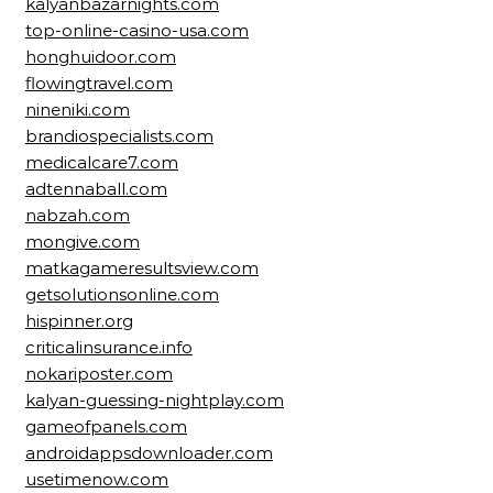
kalyanbazarnights.com
top-online-casino-usa.com
honghuidoor.com
flowingtravel.com
nineniki.com
brandiospecialists.com
medicalcare7.com
adtennaball.com
nabzah.com
mongive.com
matkagameresultsview.com
getsolutionsonline.com
hispinner.org
criticalinsurance.info
nokariposter.com
kalyan-guessing-nightplay.com
gameofpanels.com
androidappsdownloader.com
usetimenow.com