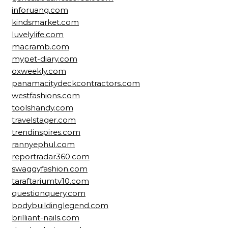
inforuang.com
kindsmarket.com
luvelylife.com
macramb.com
mypet-diary.com
oxweekly.com
panamacitydeckcontractors.com
westfashions.com
toolshandy.com
travelstager.com
trendinspires.com
rannyephul.com
reportradar360.com
swaggyfashion.com
taraftariumtv10.com
questionquery.com
bodybuildinglegend.com
brilliant-nails.com