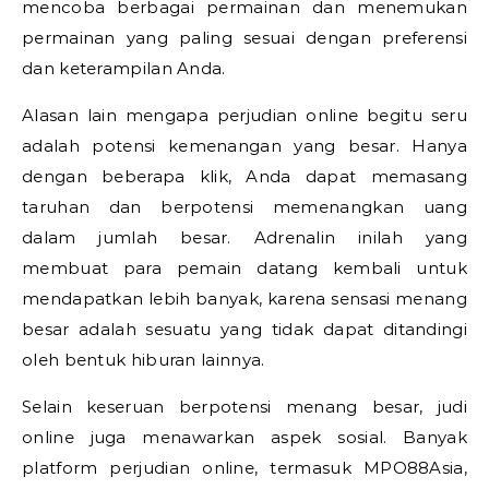
mencoba berbagai permainan dan menemukan
permainan yang paling sesuai dengan preferensi
dan keterampilan Anda.
Alasan lain mengapa perjudian online begitu seru
adalah potensi kemenangan yang besar. Hanya
dengan beberapa klik, Anda dapat memasang
taruhan dan berpotensi memenangkan uang
dalam jumlah besar. Adrenalin inilah yang
membuat para pemain datang kembali untuk
mendapatkan lebih banyak, karena sensasi menang
besar adalah sesuatu yang tidak dapat ditandingi
oleh bentuk hiburan lainnya.
Selain keseruan berpotensi menang besar, judi
online juga menawarkan aspek sosial. Banyak
platform perjudian online, termasuk MPO88Asia,