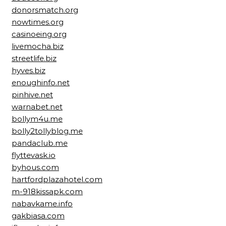
donorsmatch.org
nowtimes.org
casinoeing.org
livemocha.biz
streetlife.biz
hyves.biz
enoughinfo.net
pinhive.net
warnabet.net
bollym4u.me
bolly2tollyblog.me
pandaclub.me
flyttevask.io
byhous.com
hartfordplazahotel.com
m-918kissapk.com
nabavkame.info
gakbiasa.com