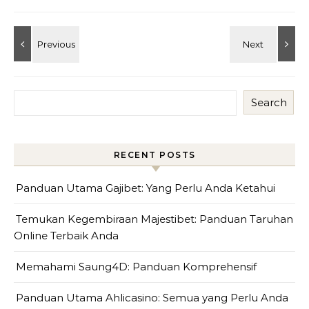
Search
RECENT POSTS
Panduan Utama Gajibet: Yang Perlu Anda Ketahui
Temukan Kegembiraan Majestibet: Panduan Taruhan
Online Terbaik Anda
Memahami Saung4D: Panduan Komprehensif
Panduan Utama Ahlicasino: Semua yang Perlu Anda