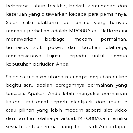
beberapa tahun terakhir, berkat kemudahan dan
keseruan yang ditawarkan kepada para pemainnya.
Salah satu platform judi online yang banyak
menarik perhatian adalah MPO88Asia. Platform ini
menawarkan berbagai macam permainan,
termasuk slot, poker, dan taruhan olahraga,
menjadikannya tujuan terpadu untuk semua
kebutuhan perjudian Anda.
Salah satu alasan utama mengapa perjudian online
begitu seru adalah beragamnya permainan yang
tersedia. Apakah Anda lebih menyukai permainan
kasino tradisional seperti blackjack dan roulette
atau pilihan yang lebih modern seperti slot video
dan taruhan olahraga virtual, MPO88Asia memiliki
sesuatu untuk semua orang. Ini berarti Anda dapat