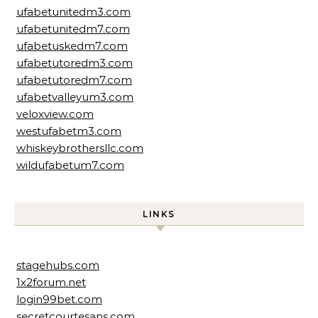
ufabetunitedm3.com
ufabetunitedm7.com
ufabetuskedm7.com
ufabetutoredm3.com
ufabetutoredm7.com
ufabetvalleyum3.com
veloxview.com
westufabetm3.com
whiskeybrothersllc.com
wildufabetum7.com
LINKS
stagehubs.com
1x2forum.net
login99bet.com
secretcourtesans.com