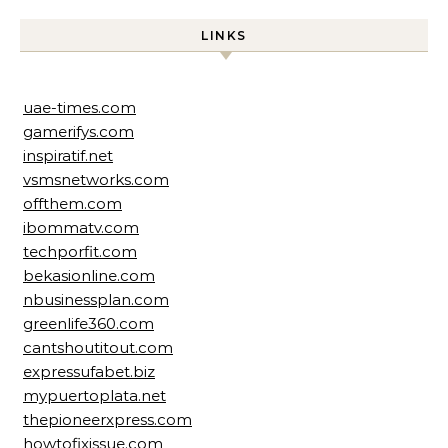
LINKS
uae-times.com
gamerifys.com
inspiratif.net
vsmsnetworks.com
offthem.com
ibommatv.com
techporfit.com
bekasionline.com
nbusinessplan.com
greenlife360.com
cantshoutitout.com
expressufabet.biz
mypuertoplata.net
thepioneerxpress.com
howtofixissue.com