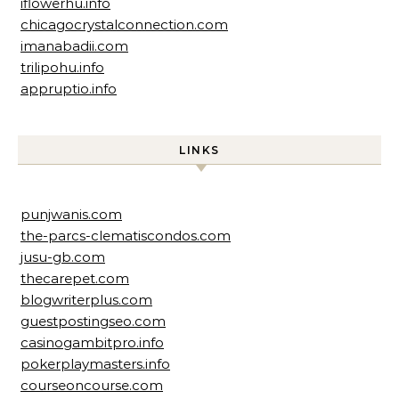
iflowerhu.info
chicagocrystalconnection.com
imanabadii.com
trilipohu.info
appruptio.info
LINKS
punjwanis.com
the-parcs-clematiscondos.com
jusu-gb.com
thecarepet.com
blogwriterplus.com
guestpostingseo.com
casinogambitpro.info
pokerplaymasters.info
courseoncourse.com