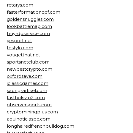
retarys.com
fasterformationcpf.com
goldensnuggles.com
lookbattlemap.com
buyrdpservice.com
yesport.net
tostylo.com
yougetthat.net
sportsnetclub.com
newbestcrypto.com
oxfordsave.com
iclassicgames.com
saung-artikel.com
fasthokivip2.com
observersports.com
cryptominingplus.com
aquinoticiaspe.com
longhairedfrenchbulldog.com