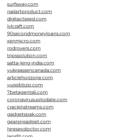
surfsway.com
nailartproduct.com
digitactseed.com
lvlcraft.com
90secondmoneyloans.com
xenmicro.com
rodrovers.com
tripssolution.com
satta-king-india.com
yukigassencanada.com
articlehorizone.com
yuqqbbzp.com
7betagents6.com
coronavirusuptodate.com
crackinstreams.com
gadgetspak.com
gearsngadget.com
hireseodoctor.com
lapsfit.com