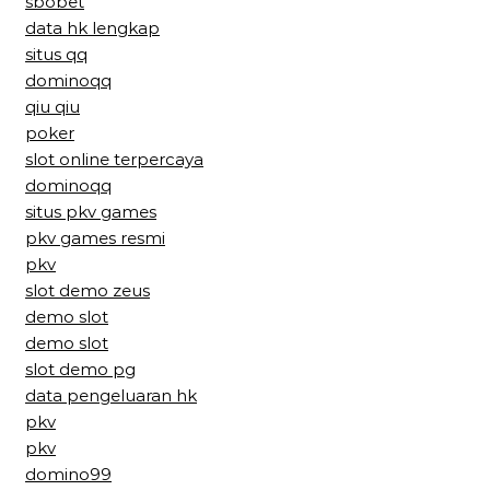
sbobet
data hk lengkap
situs qq
dominoqq
qiu qiu
poker
slot online terpercaya
dominoqq
situs pkv games
pkv games resmi
pkv
slot demo zeus
demo slot
demo slot
slot demo pg
data pengeluaran hk
pkv
pkv
domino99