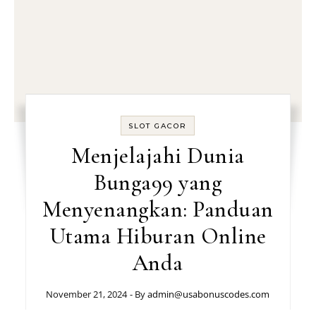
SLOT GACOR
Menjelajahi Dunia
Bunga99 yang
Menyenangkan: Panduan
Utama Hiburan Online
Anda
November 21, 2024
- By
admin@usabonuscodes.com