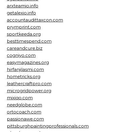
arxteamio.info
getalexio.info
accountaudittaxcon.com
prymprint.com
sportkeeda.org
besttimespend.com
careandcure.biz
cogniyo.com
easymagazines.org
hirfanjilasmi.com
hometricks.org
leathercraftpro.com
microgridpower.org
mixiqo.com
needglobe.com
ortocoach.com
passionawe.com
pittsburghpaintingprofessionals.com