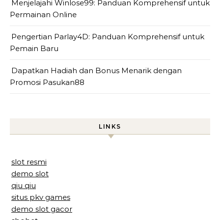
Menjelajahi Winlose99: Panduan Komprehensif untuk
Permainan Online
Pengertian Parlay4D: Panduan Komprehensif untuk
Pemain Baru
Dapatkan Hadiah dan Bonus Menarik dengan
Promosi Pasukan88
LINKS
slot resmi
demo slot
qiu qiu
situs pkv games
demo slot gacor