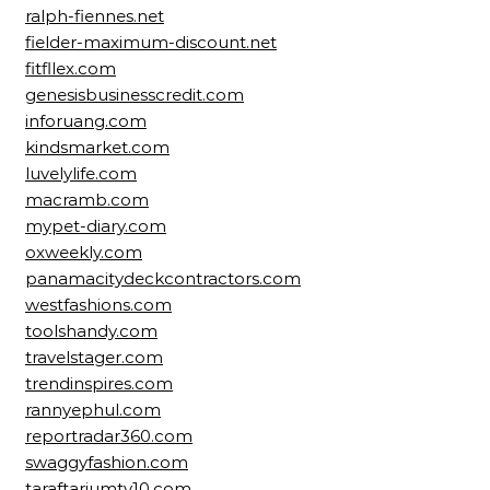
ralph-fiennes.net
fielder-maximum-discount.net
fitfllex.com
genesisbusinesscredit.com
inforuang.com
kindsmarket.com
luvelylife.com
macramb.com
mypet-diary.com
oxweekly.com
panamacitydeckcontractors.com
westfashions.com
toolshandy.com
travelstager.com
trendinspires.com
rannyephul.com
reportradar360.com
swaggyfashion.com
taraftariumtv10.com