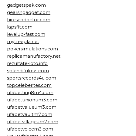
gadgetspak.com
gearsngadget.com
hireseodoctor.com
lapsfit.com
levelup-fast.com
mytreepla.net
pokersimulations.com
replicamanufactory.net
rezultate-loto.info
splendifulous.com
sportsrecords4u.com
topceleberites.com
ufabetting8m4.com
ufabetunionum3.com
ufabetvalueum3.com
ufabetvaultm7.com
ufabetvillageum7.com
ufabetvoicem3.com