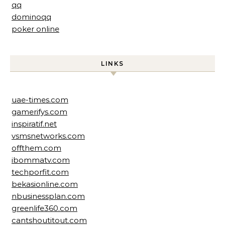
qq
dominoqq
poker online
LINKS
uae-times.com
gamerifys.com
inspiratif.net
vsmsnetworks.com
offthem.com
ibommatv.com
techporfit.com
bekasionline.com
nbusinessplan.com
greenlife360.com
cantshoutitout.com