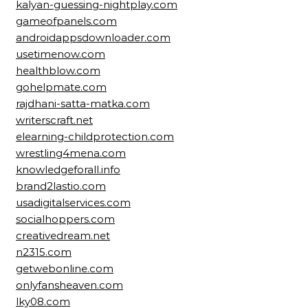
kalyan-guessing-nightplay.com
gameofpanels.com
androidappsdownloader.com
usetimenow.com
healthblow.com
gohelpmate.com
rajdhani-satta-matka.com
writerscraft.net
elearning-childprotection.com
wrestling4mena.com
knowledgeforall.info
brand2lastio.com
usadigitalservices.com
socialhoppers.com
creativedream.net
n2315.com
getwebonline.com
onlyfansheaven.com
lky08.com