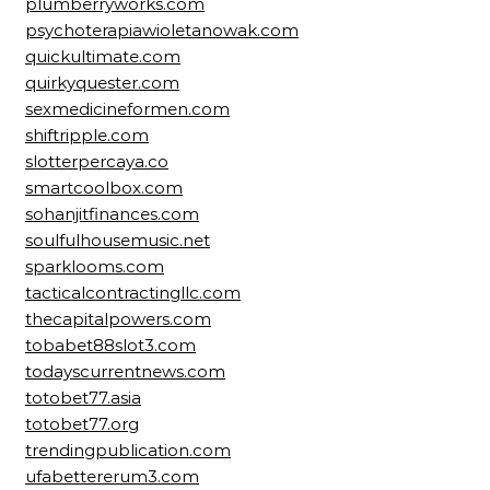
plumberryworks.com
psychoterapiawioletanowak.com
quickultimate.com
quirkyquester.com
sexmedicineformen.com
shiftripple.com
slotterpercaya.co
smartcoolbox.com
sohanjitfinances.com
soulfulhousemusic.net
sparklooms.com
tacticalcontractingllc.com
thecapitalpowers.com
tobabet88slot3.com
todayscurrentnews.com
totobet77.asia
totobet77.org
trendingpublication.com
ufabettererum3.com