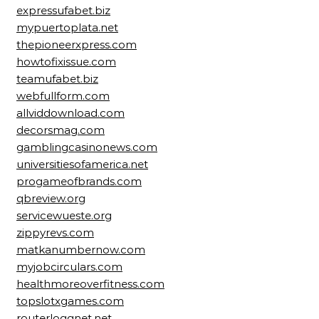
expressufabet.biz
mypuertoplata.net
thepioneerxpress.com
howtofixissue.com
teamufabet.biz
webfullform.com
allviddownload.com
decorsmag.com
gamblingcasinonews.com
universitiesofamerica.net
progameofbrands.com
qbreview.org
servicewueste.org
zippyrevs.com
matkanumbernow.com
myjobcirculars.com
healthmoreoverfitness.com
topslotxgames.com
routerloggnet.net