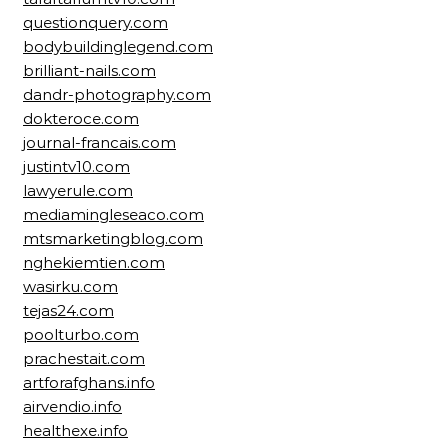
questionquery.com
bodybuildinglegend.com
brilliant-nails.com
dandr-photography.com
dokteroce.com
journal-francais.com
justintv10.com
lawyerule.com
mediamingleseaco.com
mtsmarketingblog.com
nghekiemtien.com
wasirku.com
tejas24.com
poolturbo.com
prachestait.com
artforafghans.info
airvendio.info
healthexe.info