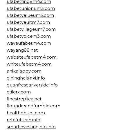
ufabetting8m4.com
ufabetunionum3.com
ufabetvalueum3.com
ufabetvaultm7.com
ufabetvillageum7.com
ufabetvoicem3.com
waveufabetm4.com
wayang88.net
websiteufabetm4.com
whiteufabetm4.com
anikalappy.com
dininghelsinki.info
duanfrescariverside.info
etilerx.com
finestreplica.net
flounderandfumble.com
healthohunt.com
retefuturah.info
smartinvestinginfo.info