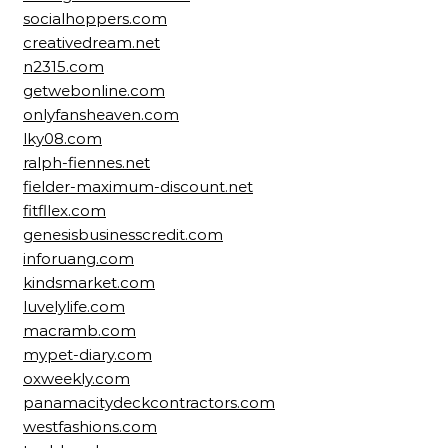
socialhoppers.com
creativedream.net
n2315.com
getwebonline.com
onlyfansheaven.com
lky08.com
ralph-fiennes.net
fielder-maximum-discount.net
fitfllex.com
genesisbusinesscredit.com
inforuang.com
kindsmarket.com
luvelylife.com
macramb.com
mypet-diary.com
oxweekly.com
panamacitydeckcontractors.com
westfashions.com