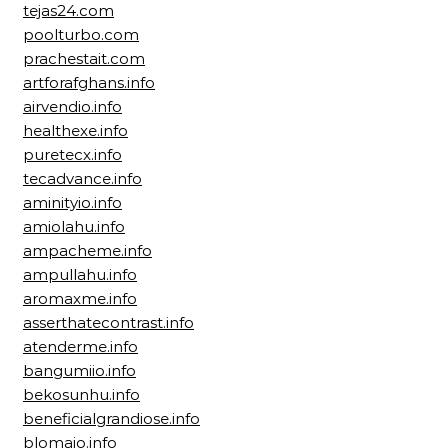
tejas24.com
poolturbo.com
prachestait.com
artforafghans.info
airvendio.info
healthexe.info
puretecx.info
tecadvance.info
aminityio.info
amiolahu.info
ampacheme.info
ampullahu.info
aromaxme.info
asserthatecontrast.info
atenderme.info
bangumiio.info
bekosunhu.info
beneficialgrandiose.info
blomaio.info