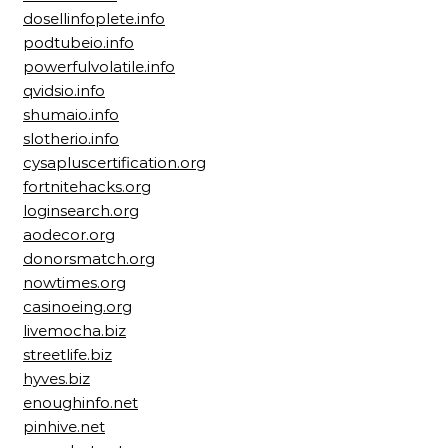
dosellinfoplete.info
podtubeio.info
powerfulvolatile.info
qvidsio.info
shumaio.info
slotherio.info
cysapluscertification.org
fortnitehacks.org
loginsearch.org
aodecor.org
donorsmatch.org
nowtimes.org
casinoeing.org
livemocha.biz
streetlife.biz
hyves.biz
enoughinfo.net
pinhive.net