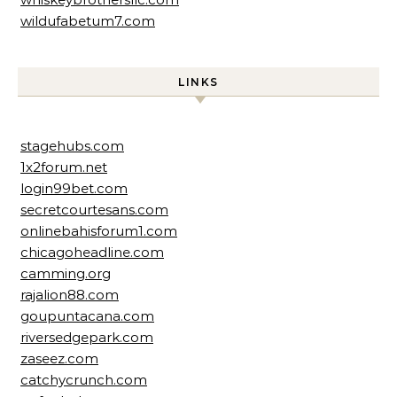
wildufabetum7.com
LINKS
stagehubs.com
1x2forum.net
login99bet.com
secretcourtesans.com
onlinebahisforum1.com
chicagoheadline.com
camming.org
rajalion88.com
goupuntacana.com
riversedgepark.com
zaseez.com
catchycrunch.com