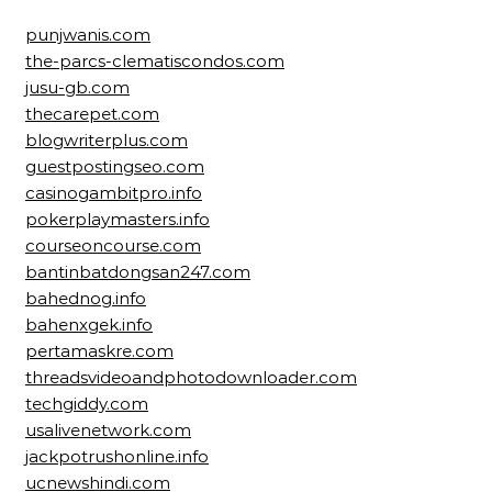
punjwanis.com
the-parcs-clematiscondos.com
jusu-gb.com
thecarepet.com
blogwriterplus.com
guestpostingseo.com
casinogambitpro.info
pokerplaymasters.info
courseoncourse.com
bantinbatdongsan247.com
bahednog.info
bahenxgek.info
pertamaskre.com
threadsvideoandphotodownloader.com
techgiddy.com
usalivenetwork.com
jackpotrushonline.info
ucnewshindi.com