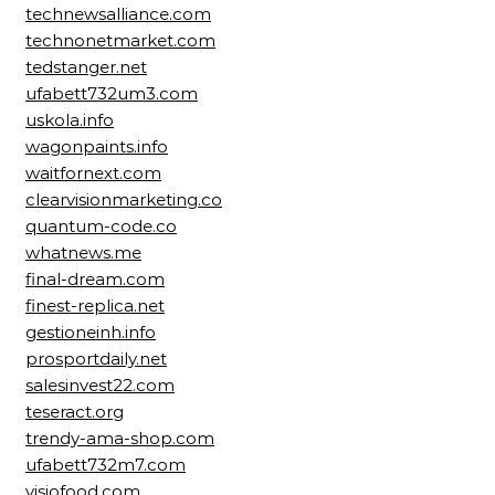
technewsalliance.com
technonetmarket.com
tedstanger.net
ufabett732um3.com
uskola.info
wagonpaints.info
waitfornext.com
clearvisionmarketing.co
quantum-code.co
whatnews.me
final-dream.com
finest-replica.net
gestioneinh.info
prosportdaily.net
salesinvest22.com
teseract.org
trendy-ama-shop.com
ufabett732m7.com
visiofood.com