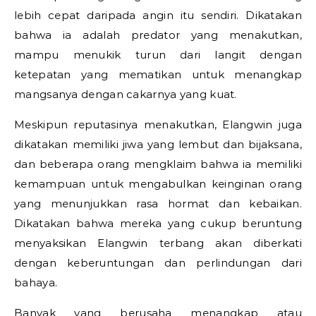
lebih cepat daripada angin itu sendiri. Dikatakan
bahwa ia adalah predator yang menakutkan,
mampu menukik turun dari langit dengan
ketepatan yang mematikan untuk menangkap
mangsanya dengan cakarnya yang kuat.
Meskipun reputasinya menakutkan, Elangwin juga
dikatakan memiliki jiwa yang lembut dan bijaksana,
dan beberapa orang mengklaim bahwa ia memiliki
kemampuan untuk mengabulkan keinginan orang
yang menunjukkan rasa hormat dan kebaikan.
Dikatakan bahwa mereka yang cukup beruntung
menyaksikan Elangwin terbang akan diberkati
dengan keberuntungan dan perlindungan dari
bahaya.
Banyak yang berusaha menangkap atau