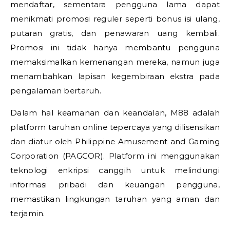
mendaftar, sementara pengguna lama dapat
menikmati promosi reguler seperti bonus isi ulang,
putaran gratis, dan penawaran uang kembali.
Promosi ini tidak hanya membantu pengguna
memaksimalkan kemenangan mereka, namun juga
menambahkan lapisan kegembiraan ekstra pada
pengalaman bertaruh.
Dalam hal keamanan dan keandalan, M88 adalah
platform taruhan online tepercaya yang dilisensikan
dan diatur oleh Philippine Amusement and Gaming
Corporation (PAGCOR). Platform ini menggunakan
teknologi enkripsi canggih untuk melindungi
informasi pribadi dan keuangan pengguna,
memastikan lingkungan taruhan yang aman dan
terjamin.