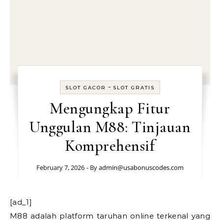
-
SLOT GACOR
SLOT GRATIS
Mengungkap Fitur
Unggulan M88: Tinjauan
Komprehensif
February 7, 2026
- By
admin@usabonuscodes.com
[ad_1]
M88 adalah platform taruhan online terkenal yang