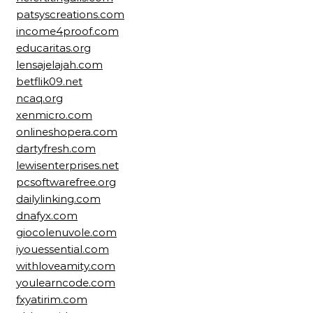
patsyscreations.com
income4proof.com
educaritas.org
lensajelajah.com
betflik09.net
ncaq.org
xenmicro.com
onlineshopera.com
dartyfresh.com
lewisenterprises.net
pcsoftwarefree.org
dailylinking.com
dnafyx.com
giocolenuvole.com
iyouessential.com
withloveamity.com
youlearncode.com
fxyatirim.com