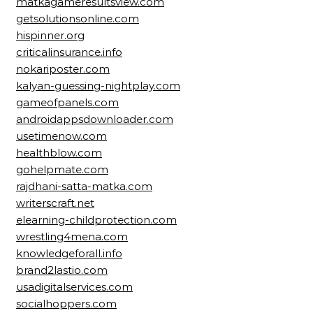
matkagameresultsview.com
getsolutionsonline.com
hispinner.org
criticalinsurance.info
nokariposter.com
kalyan-guessing-nightplay.com
gameofpanels.com
androidappsdownloader.com
usetimenow.com
healthblow.com
gohelpmate.com
rajdhani-satta-matka.com
writerscraft.net
elearning-childprotection.com
wrestling4mena.com
knowledgeforall.info
brand2lastio.com
usadigitalservices.com
socialhoppers.com