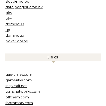
slot demo pg
data pengeluaran hk
pkv
pkv
domino99
qq
dominoqq
poker online
LINKS
uae-times.com
gamerifys.com
inspiratif.net
vsmsnetworks.com
offthem.com
ibommatv.com