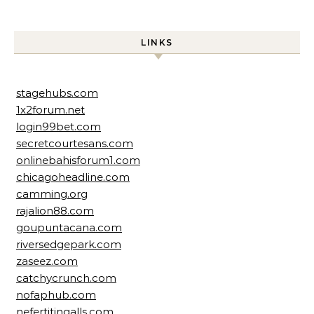
LINKS
stagehubs.com
1x2forum.net
login99bet.com
secretcourtesans.com
onlinebahisforum1.com
chicagoheadline.com
camming.org
rajalion88.com
goupuntacana.com
riversedgepark.com
zaseez.com
catchycrunch.com
nofaphub.com
nefertitingalls.com