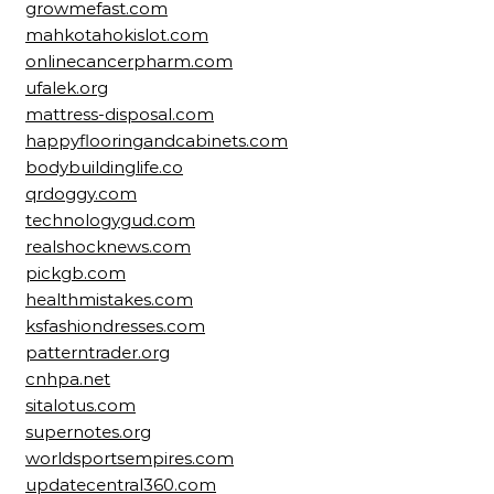
growmefast.com
mahkotahokislot.com
onlinecancerpharm.com
ufalek.org
mattress-disposal.com
happyflooringandcabinets.com
bodybuildinglife.co
qrdoggy.com
technologygud.com
realshocknews.com
pickgb.com
healthmistakes.com
ksfashiondresses.com
patterntrader.org
cnhpa.net
sitalotus.com
supernotes.org
worldsportsempires.com
updatecentral360.com