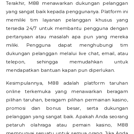
Terakhir, M88 menawarkan dukungan pelanggan
yang sangat baik kepada penggunanya. Platform ini
memiliki tim layanan pelanggan khusus yang
tersedia 24/7 untuk membantu pengguna dengan
pertanyaan atau masalah apa pun yang mereka
miliki. Pengguna dapat menghubungi tim
dukungan pelanggan melalui live chat, email, atau
telepon, sehingga memudahkan untuk
mendapatkan bantuan kapan pun diperlukan.
Kesimpulannya, M88 adalah platform taruhan
online terkemuka yang menawarkan beragam
pilihan taruhan, beragam pilihan permainan kasino,
promosi dan bonus besar, serta dukungan
pelanggan yang sangat baik. Apakah Anda seorang
petaruh olahraga atau pemain kasino, M88
mempunyai sesuatu untuk semua orang. Jika Anda