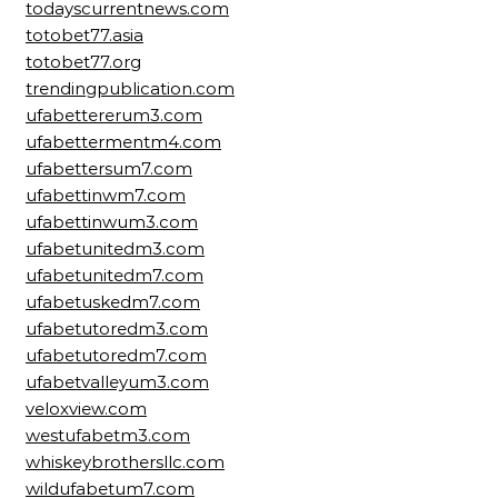
todayscurrentnews.com
totobet77.asia
totobet77.org
trendingpublication.com
ufabettererum3.com
ufabettermentm4.com
ufabettersum7.com
ufabettinwm7.com
ufabettinwum3.com
ufabetunitedm3.com
ufabetunitedm7.com
ufabetuskedm7.com
ufabetutoredm3.com
ufabetutoredm7.com
ufabetvalleyum3.com
veloxview.com
westufabetm3.com
whiskeybrothersllc.com
wildufabetum7.com