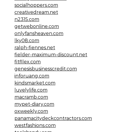
socialhoppers.com
creativedream.net
n2315.com
getwebonline.com
onlyfansheaven.com
lky08.com
ralph-fiennes.net
fielder-maximum-discount.net
fitfllex.com
genesisbusinesscredit.com
inforuang.com
kindsmarket.com
luvelylife.com
macramb.com
mypet-diary.com
oxweekly.com
panamacitydeckcontractors.com
westfashions.com