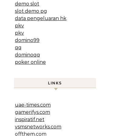
demo slot
slot demo pg
data pengeluaran hk
pkv
pkv
domino99
qq
dominoqq
poker online
LINKS
uae-times.com
gamerifys.com
inspiratif.net
vsmsnetworks.com
offthem.com