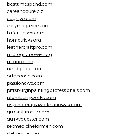
besttimespend.com
careandcure.biz
cogniyo.com
easymagazines.org
hirfanjilasmi.com
hometricks.org
leathercraftpro.com
microgridpower.org
mixiqo.com
needglobe.com
ortocoach.com
passionawe.com
pittsburghpaintingprofessionals.com
plumberryworks.com
psychoterapiawioletanowak.com
quickultimate.com
quirkyquester.com
sexmedicineformen.com
shiftripple.com