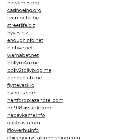
nowtimes.org
casinoeing.org
livemocha.biz
streetlife.biz
hyves.biz
enoughinfo.net
pinhive.net
warnabet.net
bollym4u.me
bolly2tollyblog.me
pandaclub.me
flyttevask.io
byhous.com
hartfordplazahotel.com
m-918kissapk.com
nabavkame.info
gakbiasa.com
iflowerhu.info
chicagocrystalconnection.com