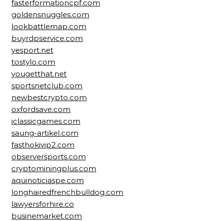
fasterformationcpf.com
goldensnuggles.com
lookbattlemap.com
buyrdpservice.com
yesport.net
tostylo.com
yougetthat.net
sportsnetclub.com
newbestcrypto.com
oxfordsave.com
iclassicgames.com
saung-artikel.com
fasthokivip2.com
observersports.com
cryptominingplus.com
aquinoticiaspe.com
longhairedfrenchbulldog.com
lawyersforhire.co
businemarket.com