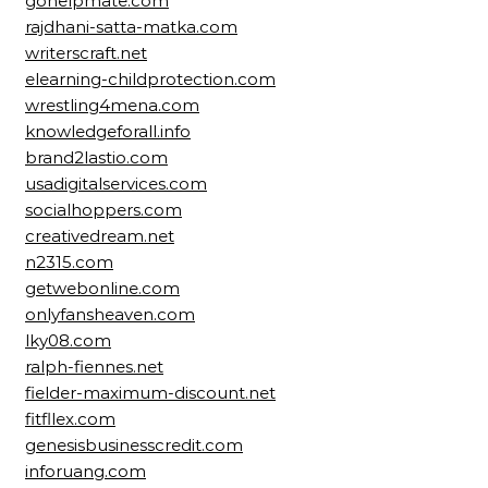
gohelpmate.com
rajdhani-satta-matka.com
writerscraft.net
elearning-childprotection.com
wrestling4mena.com
knowledgeforall.info
brand2lastio.com
usadigitalservices.com
socialhoppers.com
creativedream.net
n2315.com
getwebonline.com
onlyfansheaven.com
lky08.com
ralph-fiennes.net
fielder-maximum-discount.net
fitfllex.com
genesisbusinesscredit.com
inforuang.com