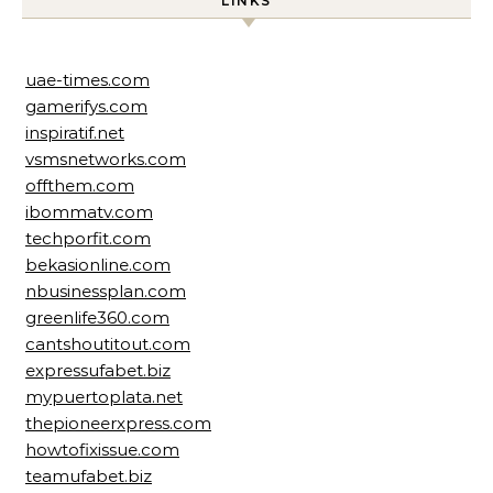
LINKS
uae-times.com
gamerifys.com
inspiratif.net
vsmsnetworks.com
offthem.com
ibommatv.com
techporfit.com
bekasionline.com
nbusinessplan.com
greenlife360.com
cantshoutitout.com
expressufabet.biz
mypuertoplata.net
thepioneerxpress.com
howtofixissue.com
teamufabet.biz