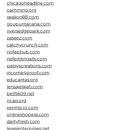
chicagoheadline.com
camming.org
rajalion88.com
goupuntacana.com
riversedgepark.com
zaseez.com
catchycrunch.com
nofaphub.com
nefertitingalls.com
patsyscreations.com
income4proof.com
educaritas.org
lensajelajah.com
betflik09.net
ncaq.org
xenmicro.com
onlineshopera.com
dartyfresh.com
lewisenterprises.net