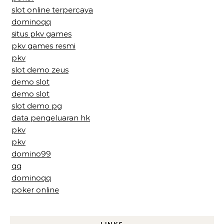
slot online terpercaya
dominoqq
situs pkv games
pkv games resmi
pkv
slot demo zeus
demo slot
demo slot
slot demo pg
data pengeluaran hk
pkv
pkv
domino99
qq
dominoqq
poker online