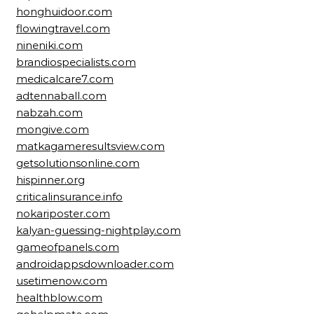
honghuidoor.com
flowingtravel.com
nineniki.com
brandiospecialists.com
medicalcare7.com
adtennaball.com
nabzah.com
mongive.com
matkagameresultsview.com
getsolutionsonline.com
hispinner.org
criticalinsurance.info
nokariposter.com
kalyan-guessing-nightplay.com
gameofpanels.com
androidappsdownloader.com
usetimenow.com
healthblow.com