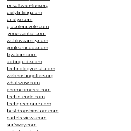
pcsoftwarefree.org
dailylinking.com
dnafyx.com
giocolenuvole.com
iyouessential.com
withloveamity.com
youlearncode.com
fxyatirim.com
abbuguide.com
technologyresult.com
webhostingoffers.org
whatszow.com
ehomeamerca.com
techintendo.com
techgreenpure.com
bestdropshipstore.com
cartelreviews.com
surfsway.com