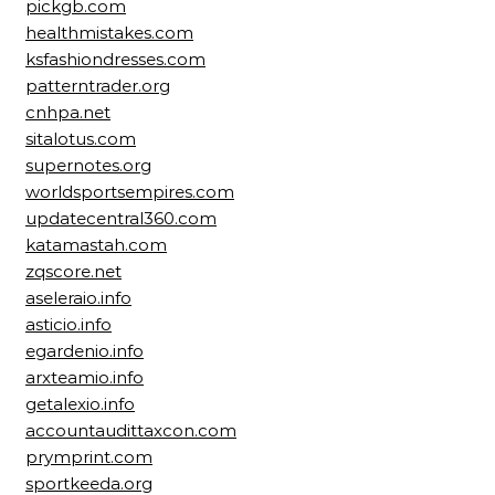
pickgb.com
healthmistakes.com
ksfashiondresses.com
patterntrader.org
cnhpa.net
sitalotus.com
supernotes.org
worldsportsempires.com
updatecentral360.com
katamastah.com
zqscore.net
aseleraio.info
asticio.info
egardenio.info
arxteamio.info
getalexio.info
accountaudittaxcon.com
prymprint.com
sportkeeda.org