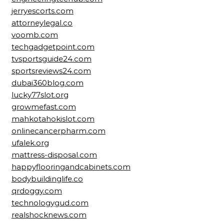
jerryescorts.com
attorneylegal.co
voomb.com
techgadgetpoint.com
tvsportsguide24.com
sportsreviews24.com
dubai360blog.com
lucky77slot.org
growmefast.com
mahkotahokislot.com
onlinecancerpharm.com
ufalek.org
mattress-disposal.com
happyflooringandcabinets.com
bodybuildinglife.co
qrdoggy.com
technologygud.com
realshocknews.com