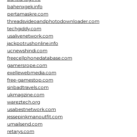
bahenxgek.info
pertamaskre.com
threadsvideoandphotodownloader.com
techgiddy.com
usalivenetwork.com
jackpotrushonline.info
ucnewshindi.com
freecellphonedatabase.com
gamersrope.com
exellewebmedia.com
free-gamestop.com
sinbadtravels.com
ukmagzine.com
wareztech.org
usabestnetwork.com
jessepinkmanoutfit.com
umailsend.com
retarys.com