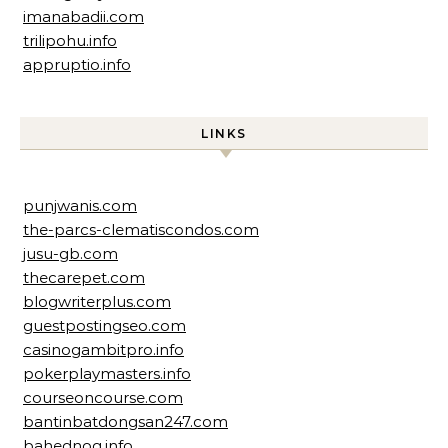
imanabadii.com
trilipohu.info
appruptio.info
LINKS
punjwanis.com
the-parcs-clematiscondos.com
jusu-gb.com
thecarepet.com
blogwriterplus.com
guestpostingseo.com
casinogambitpro.info
pokerplaymasters.info
courseoncourse.com
bantinbatdongsan247.com
bahednog.info