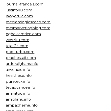
journal-francais.com
justintv10.com
lawyerule.com
mediamingleseaco.com
mtsmarketingblog.com
nghekiemtien.com
wasirku.com
tejas24.com
poolturbo.com
prachestait.com
artforafghans.info
airvendio.info
healthexe.info
puretecx.info
tecadvance.info
aminityio.info
amiolahu.info
ampacheme.info