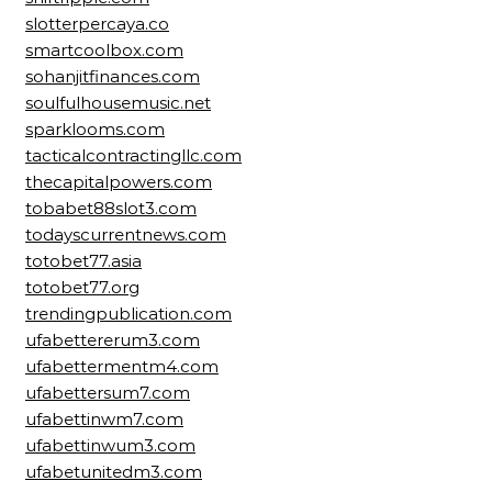
slotterpercaya.co
smartcoolbox.com
sohanjitfinances.com
soulfulhousemusic.net
sparklooms.com
tacticalcontractingllc.com
thecapitalpowers.com
tobabet88slot3.com
todayscurrentnews.com
totobet77.asia
totobet77.org
trendingpublication.com
ufabettererum3.com
ufabettermentm4.com
ufabettersum7.com
ufabettinwm7.com
ufabettinwum3.com
ufabetunitedm3.com