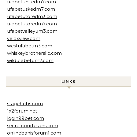
ufabetunitedm7.com
ufabetuskedm7.com
ufabetutoredm3.com
ufabetutoredm7.com
ufabetvalleyum3.com
veloxview.com
westufabetm3.com
whiskeybrothersllc.com
wildufabetum7.com
LINKS
stagehubs.com
1x2forum.net
login99bet.com
secretcourtesans.com
onlinebahisforum1.com