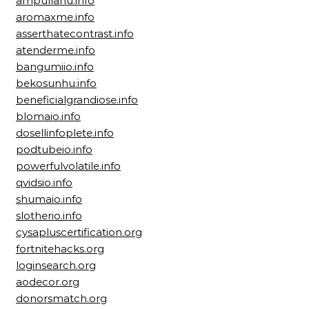
ampullahu.info
aromaxme.info
asserthatecontrast.info
atenderme.info
bangumiio.info
bekosunhu.info
beneficialgrandiose.info
blomaio.info
dosellinfoplete.info
podtubeio.info
powerfulvolatile.info
qvidsio.info
shumaio.info
slotherio.info
cysapluscertification.org
fortnitehacks.org
loginsearch.org
aodecor.org
donorsmatch.org