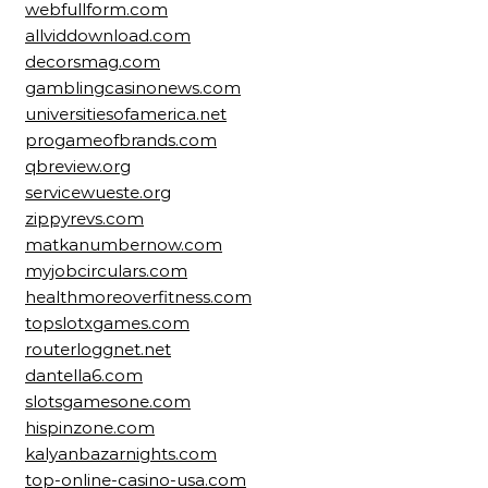
webfullform.com
allviddownload.com
decorsmag.com
gamblingcasinonews.com
universitiesofamerica.net
progameofbrands.com
qbreview.org
servicewueste.org
zippyrevs.com
matkanumbernow.com
myjobcirculars.com
healthmoreoverfitness.com
topslotxgames.com
routerloggnet.net
dantella6.com
slotsgamesone.com
hispinzone.com
kalyanbazarnights.com
top-online-casino-usa.com