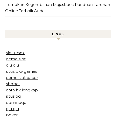
Temukan Kegembiraan Majestibet: Panduan Taruhan
Online Terbaik Anda
LINKS
slot resmi
demo slot
qiu qiu
situs pkv games
demo slot gacor
sbobet
data hk lengkap
situs qq
dominoqq
qiu qiu
poker