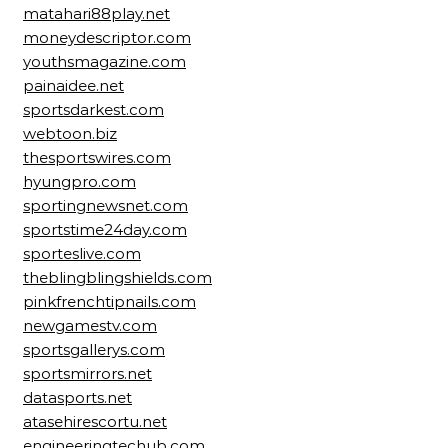
matahari88play.net
moneydescriptor.com
youthsmagazine.com
painaidee.net
sportsdarkest.com
webtoon.biz
thesportswires.com
hyungpro.com
sportingnewsnet.com
sportstime24day.com
sporteslive.com
theblingblingshields.com
pinkfrenchtipnails.com
newgamestv.com
sportsgallerys.com
sportsmirrors.net
datasports.net
atasehirescortu.net
engineeringtechub.com