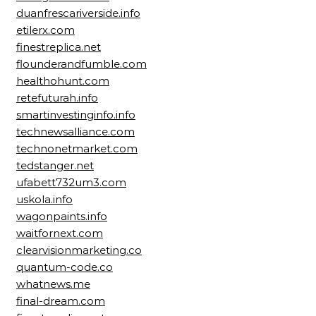
duanfrescariverside.info
etilerx.com
finestreplica.net
flounderandfumble.com
healthohunt.com
retefuturah.info
smartinvestinginfo.info
technewsalliance.com
technonetmarket.com
tedstanger.net
ufabett732um3.com
uskola.info
wagonpaints.info
waitfornext.com
clearvisionmarketing.co
quantum-code.co
whatnews.me
final-dream.com