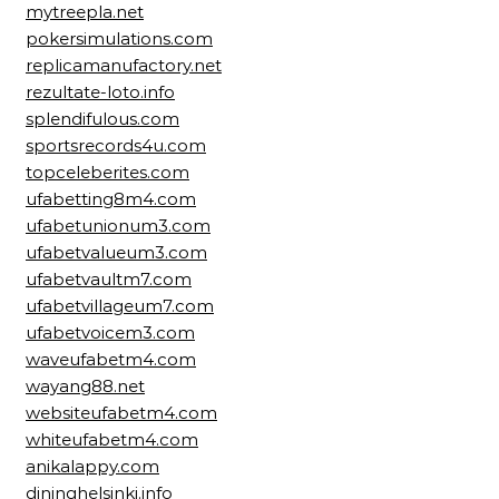
mytreepla.net
pokersimulations.com
replicamanufactory.net
rezultate-loto.info
splendifulous.com
sportsrecords4u.com
topceleberites.com
ufabetting8m4.com
ufabetunionum3.com
ufabetvalueum3.com
ufabetvaultm7.com
ufabetvillageum7.com
ufabetvoicem3.com
waveufabetm4.com
wayang88.net
websiteufabetm4.com
whiteufabetm4.com
anikalappy.com
dininghelsinki.info