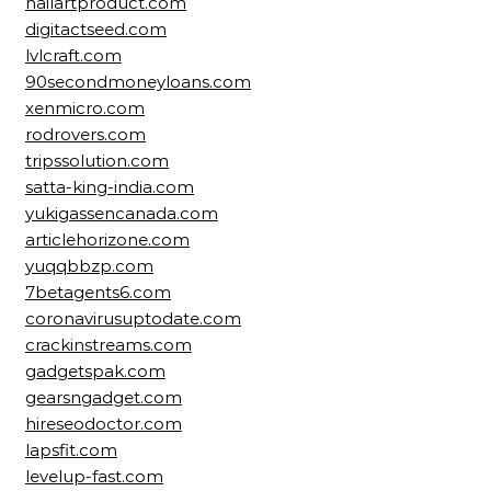
nailartproduct.com
digitactseed.com
lvlcraft.com
90secondmoneyloans.com
xenmicro.com
rodrovers.com
tripssolution.com
satta-king-india.com
yukigassencanada.com
articlehorizone.com
yuqqbbzp.com
7betagents6.com
coronavirusuptodate.com
crackinstreams.com
gadgetspak.com
gearsngadget.com
hireseodoctor.com
lapsfit.com
levelup-fast.com