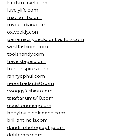
kindsmarket.com
luvelylife.com
macramb.com
mypet-diary.com
oxweekly.com
panamacitydeckcontractors.com
westfashions.com
toolshandy.com
travelstager.com
trendinspires.com
rannyephul.com
reportradar360.com
swaggyfashion.com
taraftariumtv10.com
questionquery.com
bodybuildinglegend.com
brilliant-nails.com
dandr-photography.com
dokteroce.com