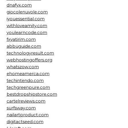
dnafyx.com
giocolenuvole.com
iyouessential.com
withloveamity.com
youlearncode.com
fxyatirim.com
abbuguide.com
technologyresult.com
webhostingoffers.org
whatszow.com
ehomeamerca.com
techintendo.com
techgreenpure.com
bestdropshipstore.com
cartelreviews.com
surfsway.com
nailartproduct.com
digitactseed.com