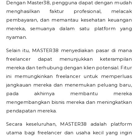
Dengan Master38, pengguna dapat dengan mudah
menghasilkan faktur profesional, melacak
pembayaran, dan memantau kesehatan keuangan
mereka, semuanya dalam satu platform yang
nyaman.
Selain itu, MASTER38 menyediakan pasar di mana
freelancer dapat menunjukkan keterampilan
mereka dan terhubung dengan klien potensial. Fitur
ini memungkinkan freelancer untuk memperluas
jangkauan mereka dan menemukan peluang baru,
pada akhirnya membantu mereka
mengembangkan bisnis mereka dan meningkatkan
pendapatan mereka.
Secara keseluruhan, MASTER38 adalah platform
utama bagi freelancer dan usaha kecil yang ingin