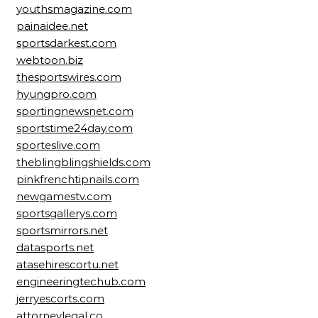
youthsmagazine.com
painaidee.net
sportsdarkest.com
webtoon.biz
thesportswires.com
hyungpro.com
sportingnewsnet.com
sportstime24day.com
sporteslive.com
theblingblingshields.com
pinkfrenchtipnails.com
newgamestv.com
sportsgallerys.com
sportsmirrors.net
datasports.net
atasehirescortu.net
engineeringtechub.com
jerryescorts.com
attorneylegal.co