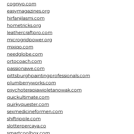
cogniyo.com
easymagazines.org
hirfanjilasmi.com
hometricks.org
leathercraftpro.com
microgridpower.org
mixiqo.com
needglobe.com
ortocoach.com
passionawe.com
pittsburghpaintingprofessionals.com
plumberryworks.com
psychoterapiawioletanowak.com
quickultimate.com
quirkyquester.com
sexmedicineformen.com
shiftripple.com
slotterpercaya.co
smartcoolbox.com