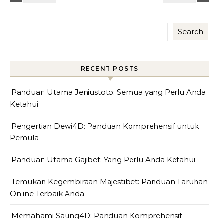
Search
RECENT POSTS
Panduan Utama Jeniustoto: Semua yang Perlu Anda
Ketahui
Pengertian Dewi4D: Panduan Komprehensif untuk
Pemula
Panduan Utama Gajibet: Yang Perlu Anda Ketahui
Temukan Kegembiraan Majestibet: Panduan Taruhan
Online Terbaik Anda
Memahami Saung4D: Panduan Komprehensif