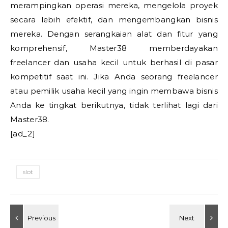
merampingkan operasi mereka, mengelola proyek
secara lebih efektif, dan mengembangkan bisnis
mereka. Dengan serangkaian alat dan fitur yang
komprehensif, Master38 memberdayakan
freelancer dan usaha kecil untuk berhasil di pasar
kompetitif saat ini. Jika Anda seorang freelancer
atau pemilik usaha kecil yang ingin membawa bisnis
Anda ke tingkat berikutnya, tidak terlihat lagi dari
Master38.
[ad_2]
slot