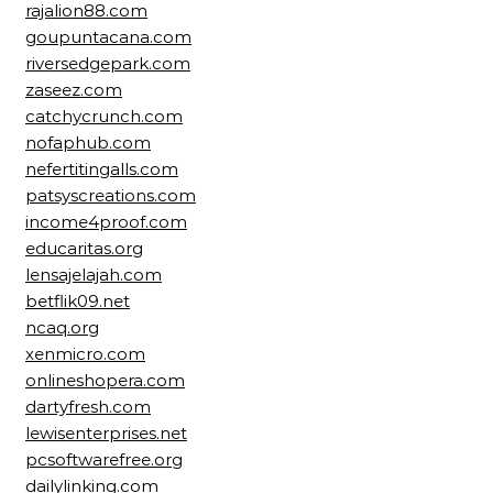
rajalion88.com
goupuntacana.com
riversedgepark.com
zaseez.com
catchycrunch.com
nofaphub.com
nefertitingalls.com
patsyscreations.com
income4proof.com
educaritas.org
lensajelajah.com
betflik09.net
ncaq.org
xenmicro.com
onlineshopera.com
dartyfresh.com
lewisenterprises.net
pcsoftwarefree.org
dailylinking.com