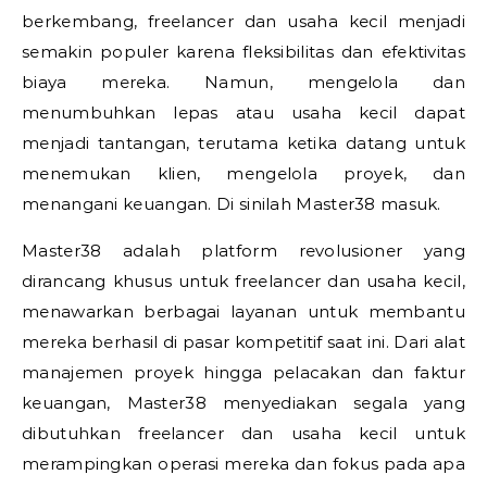
berkembang, freelancer dan usaha kecil menjadi
semakin populer karena fleksibilitas dan efektivitas
biaya mereka. Namun, mengelola dan
menumbuhkan lepas atau usaha kecil dapat
menjadi tantangan, terutama ketika datang untuk
menemukan klien, mengelola proyek, dan
menangani keuangan. Di sinilah Master38 masuk.
Master38 adalah platform revolusioner yang
dirancang khusus untuk freelancer dan usaha kecil,
menawarkan berbagai layanan untuk membantu
mereka berhasil di pasar kompetitif saat ini. Dari alat
manajemen proyek hingga pelacakan dan faktur
keuangan, Master38 menyediakan segala yang
dibutuhkan freelancer dan usaha kecil untuk
merampingkan operasi mereka dan fokus pada apa