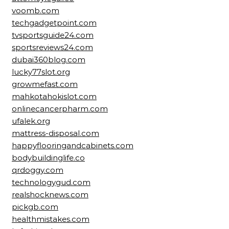
voomb.com
techgadgetpoint.com
tvsportsguide24.com
sportsreviews24.com
dubai360blog.com
lucky77slot.org
growmefast.com
mahkotahokislot.com
onlinecancerpharm.com
ufalek.org
mattress-disposal.com
happyflooringandcabinets.com
bodybuildinglife.co
qrdoggy.com
technologygud.com
realshocknews.com
pickgb.com
healthmistakes.com