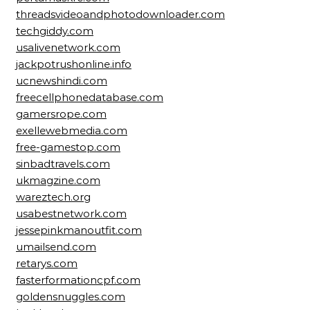
threadsvideoandphotodownloader.com
techgiddy.com
usalivenetwork.com
jackpotrushonline.info
ucnewshindi.com
freecellphonedatabase.com
gamersrope.com
exellewebmedia.com
free-gamestop.com
sinbadtravels.com
ukmagzine.com
wareztech.org
usabestnetwork.com
jessepinkmanoutfit.com
umailsend.com
retarys.com
fasterformationcpf.com
goldensnuggles.com