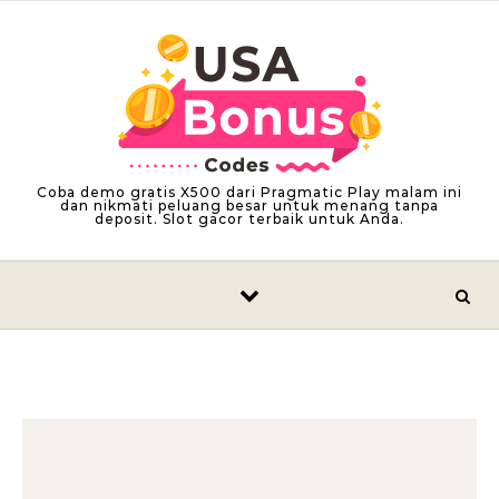
Skip to content
Coba demo gratis X500 dari Pragmatic Play malam ini
dan nikmati peluang besar untuk menang tanpa
deposit. Slot gacor terbaik untuk Anda.