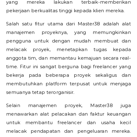
yang mereka lakukan terbaik-memberikan
pekerjaan berkualitas tinggi kepada klien mereka.
Salah satu fitur utama dari Master38 adalah alat
manajemen proyeknya, yang memungkinkan
pengguna untuk dengan mudah membuat dan
melacak proyek, menetapkan tugas kepada
anggota tim, dan memantau kemajuan secara real-
time. Fitur ini sangat berguna bagi freelancer yang
bekerja pada beberapa proyek sekaligus dan
membutuhkan platform terpusat untuk menjaga
semuanya tetap terorganisir.
Selain manajemen proyek, Master38 juga
menawarkan alat pelacakan dan faktur keuangan
untuk membantu freelancer dan usaha kecil
melacak pendapatan dan pengeluaran mereka.