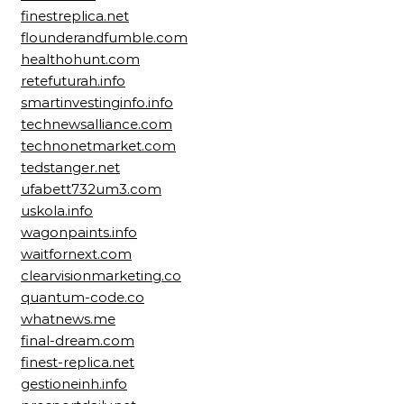
finestreplica.net
flounderandfumble.com
healthohunt.com
retefuturah.info
smartinvestinginfo.info
technewsalliance.com
technonetmarket.com
tedstanger.net
ufabett732um3.com
uskola.info
wagonpaints.info
waitfornext.com
clearvisionmarketing.co
quantum-code.co
whatnews.me
final-dream.com
finest-replica.net
gestioneinh.info