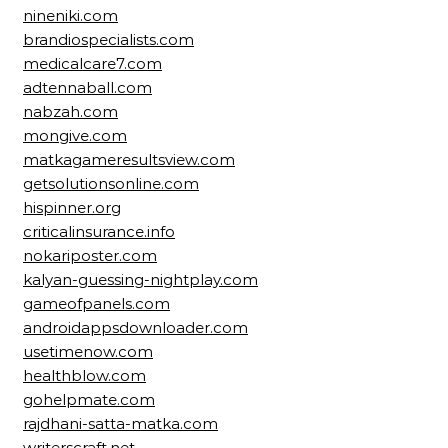
nineniki.com
brandiospecialists.com
medicalcare7.com
adtennaball.com
nabzah.com
mongive.com
matkagameresultsview.com
getsolutionsonline.com
hispinner.org
criticalinsurance.info
nokariposter.com
kalyan-guessing-nightplay.com
gameofpanels.com
androidappsdownloader.com
usetimenow.com
healthblow.com
gohelpmate.com
rajdhani-satta-matka.com
writerscraft.net