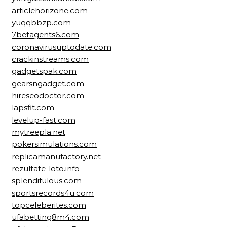
articlehorizone.com
yuqqbbzp.com
7betagents6.com
coronavirusuptodate.com
crackinstreams.com
gadgetspak.com
gearsngadget.com
hireseodoctor.com
lapsfit.com
levelup-fast.com
mytreepla.net
pokersimulations.com
replicamanufactory.net
rezultate-loto.info
splendifulous.com
sportsrecords4u.com
topceleberites.com
ufabetting8m4.com