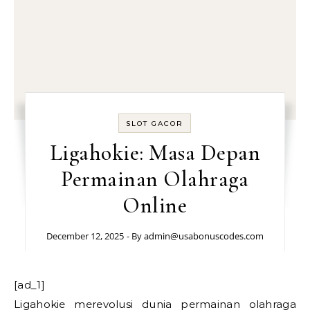
SLOT GACOR
Ligahokie: Masa Depan
Permainan Olahraga
Online
December 12, 2025
- By
admin@usabonuscodes.com
[ad_1]
Ligahokie merevolusi dunia permainan olahraga