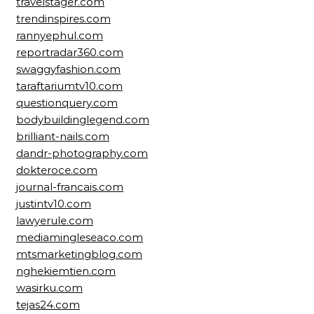
travelstager.com
trendinspires.com
rannyephul.com
reportradar360.com
swaggyfashion.com
taraftariumtv10.com
questionquery.com
bodybuildinglegend.com
brilliant-nails.com
dandr-photography.com
dokteroce.com
journal-francais.com
justintv10.com
lawyerule.com
mediamingleseaco.com
mtsmarketingblog.com
nghekiemtien.com
wasirku.com
tejas24.com