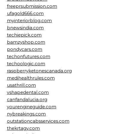
freeprsubmission.com
ufagold666.com
myinteriorblog.com
bnewsindia.com
techiepick.com
bamzyshop.com
pondycars.com
techonfutures.com
techoologic.com
raspberryketonescanada.org
medihealthrules.com
usathrill.com
vshapedental.com
canfandalucia.org
yourengineguide.com
nybreakings.com
outstationcabsservices.com
thekrtagy.com