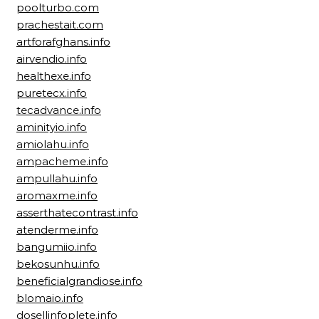
poolturbo.com
prachestait.com
artforafghans.info
airvendio.info
healthexe.info
puretecx.info
tecadvance.info
aminityio.info
amiolahu.info
ampacheme.info
ampullahu.info
aromaxme.info
asserthatecontrast.info
atenderme.info
bangumiio.info
bekosunhu.info
beneficialgrandiose.info
blomaio.info
dosellinfoplete.info