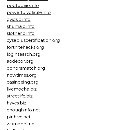
podtubeio.info
powerfulvolatile.info
qvidsio.info
shumaio.info
slotherio.info
cysapluscertification.org
fortnitehacks.org
loginsearch.org
aodecor.org
donorsmatch.org
nowtimes.org
casinoeing.org
livemocha.biz
streetlife.biz
hyves.biz
enoughinfo.net
pinhive.net
warnabet.net