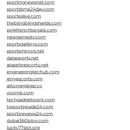
sportingnewsnet.com
sportstime24day.com
sporteslive.com
theblingblingshields.com
pinkfrenchtipnails.com
newgamestv.com
sportsgallerys.com
sportsmirrors.net
datasports.net
atasehirescortu.net
engineeringtechub.com
jerryescorts.com
attorneylegal.co
voomb.com
techgadgetpoint.com
tvsportsguide24.com
sportsreviews24.com
dubai360blog.com
lucky77slot.org