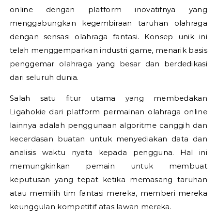
online dengan platform inovatifnya yang
menggabungkan kegembiraan taruhan olahraga
dengan sensasi olahraga fantasi. Konsep unik ini
telah menggemparkan industri game, menarik basis
penggemar olahraga yang besar dan berdedikasi
dari seluruh dunia.
Salah satu fitur utama yang membedakan
Ligahokie dari platform permainan olahraga online
lainnya adalah penggunaan algoritme canggih dan
kecerdasan buatan untuk menyediakan data dan
analisis waktu nyata kepada pengguna. Hal ini
memungkinkan pemain untuk membuat
keputusan yang tepat ketika memasang taruhan
atau memilih tim fantasi mereka, memberi mereka
keunggulan kompetitif atas lawan mereka.