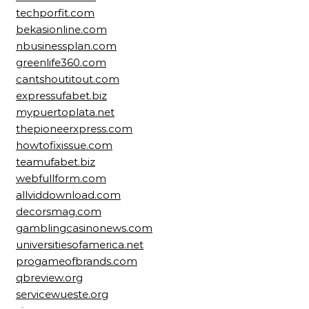
techporfit.com
bekasionline.com
nbusinessplan.com
greenlife360.com
cantshoutitout.com
expressufabet.biz
mypuertoplata.net
thepioneerxpress.com
howtofixissue.com
teamufabet.biz
webfullform.com
allviddownload.com
decorsmag.com
gamblingcasinonews.com
universitiesofamerica.net
progameofbrands.com
qbreview.org
servicewueste.org