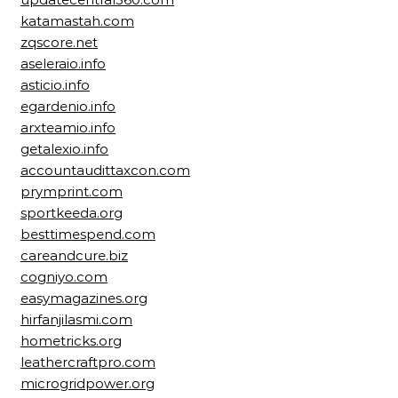
katamastah.com
zqscore.net
aseleraio.info
asticio.info
egardenio.info
arxteamio.info
getalexio.info
accountaudittaxcon.com
prymprint.com
sportkeeda.org
besttimespend.com
careandcure.biz
cogniyo.com
easymagazines.org
hirfanjilasmi.com
hometricks.org
leathercraftpro.com
microgridpower.org