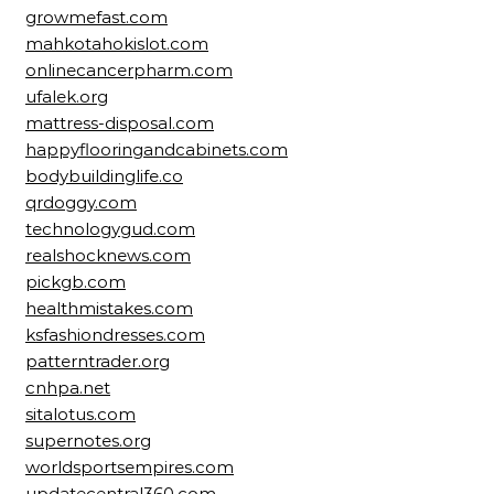
growmefast.com
mahkotahokislot.com
onlinecancerpharm.com
ufalek.org
mattress-disposal.com
happyflooringandcabinets.com
bodybuildinglife.co
qrdoggy.com
technologygud.com
realshocknews.com
pickgb.com
healthmistakes.com
ksfashiondresses.com
patterntrader.org
cnhpa.net
sitalotus.com
supernotes.org
worldsportsempires.com
updatecentral360.com