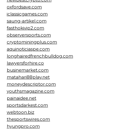
oxfordsave.com
iclassicgames.com
saung-artikel.com
fasthokivip2.com
observersports.com
cryptominingplus.com
aquinoticiaspe.com
longhairedfrenchbulldog.com
lawyersforhire.co
businemarket.com
matahari88play.net
moneydescriptor.com
youthsmagazine.com
painaidee.net
sportsdarkest.com
webtoon.biz
thesportswires.com
hyungpro.com