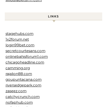
LINKS
stagehubs.com
1x2forum.net
login99bet.com
secretcourtesans.com
onlinebahisforum1.com
chicagoheadline.com
camming.org
rajalion88.com
goupuntacana.com
riversedgepark.com
zaseez.com
catchycrunch.com
nofaphub.com