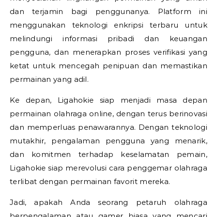
dan terjamin bagi penggunanya. Platform ini
menggunakan teknologi enkripsi terbaru untuk
melindungi informasi pribadi dan keuangan
pengguna, dan menerapkan proses verifikasi yang
ketat untuk mencegah penipuan dan memastikan
permainan yang adil.
Ke depan, Ligahokie siap menjadi masa depan
permainan olahraga online, dengan terus berinovasi
dan memperluas penawarannya. Dengan teknologi
mutakhir, pengalaman pengguna yang menarik,
dan komitmen terhadap keselamatan pemain,
Ligahokie siap merevolusi cara penggemar olahraga
terlibat dengan permainan favorit mereka.
Jadi, apakah Anda seorang petaruh olahraga
berpengalaman atau gamer biasa yang mencari