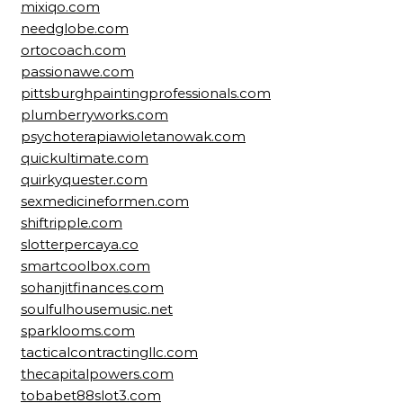
mixiqo.com
needglobe.com
ortocoach.com
passionawe.com
pittsburghpaintingprofessionals.com
plumberryworks.com
psychoterapiawioletanowak.com
quickultimate.com
quirkyquester.com
sexmedicineformen.com
shiftripple.com
slotterpercaya.co
smartcoolbox.com
sohanjitfinances.com
soulfulhousemusic.net
sparklooms.com
tacticalcontractingllc.com
thecapitalpowers.com
tobabet88slot3.com