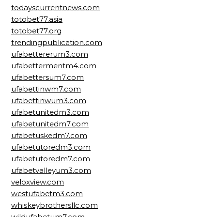
todayscurrentnews.com
totobet77.asia
totobet77.org
trendingpublication.com
ufabettererum3.com
ufabettermentm4.com
ufabettersum7.com
ufabettinwm7.com
ufabettinwum3.com
ufabetunitedm3.com
ufabetunitedm7.com
ufabetuskedm7.com
ufabetutoredm3.com
ufabetutoredm7.com
ufabetvalleyum3.com
veloxview.com
westufabetm3.com
whiskeybrothersllc.com
wildufabetum7.com