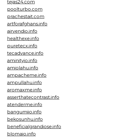
tejas24.com
poolturbo.com
prachestait.com
artforafghans.info
airvendio.info
healthexe.info
puretecx.info
tecadvance.info
aminityio.info
amiolahu.info
ampacheme.info
ampullahu.info
aromaxme.info
asserthatecontrast.info
atenderme.info
bangumiio.info
bekosunhu.info
beneficialgrandiose.info
blomaio.info