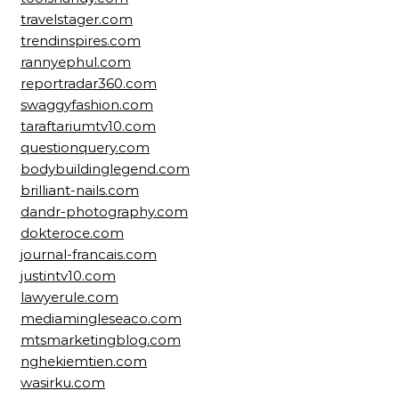
travelstager.com
trendinspires.com
rannyephul.com
reportradar360.com
swaggyfashion.com
taraftariumtv10.com
questionquery.com
bodybuildinglegend.com
brilliant-nails.com
dandr-photography.com
dokteroce.com
journal-francais.com
justintv10.com
lawyerule.com
mediamingleseaco.com
mtsmarketingblog.com
nghekiemtien.com
wasirku.com