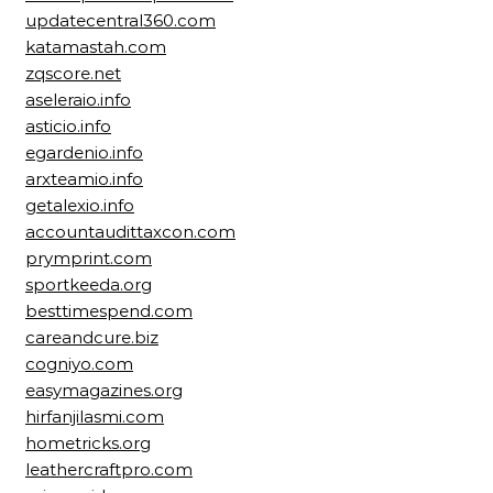
updatecentral360.com
katamastah.com
zqscore.net
aseleraio.info
asticio.info
egardenio.info
arxteamio.info
getalexio.info
accountaudittaxcon.com
prymprint.com
sportkeeda.org
besttimespend.com
careandcure.biz
cogniyo.com
easymagazines.org
hirfanjilasmi.com
hometricks.org
leathercraftpro.com