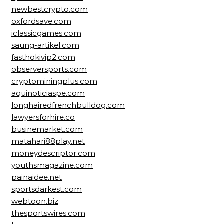
newbestcrypto.com
oxfordsave.com
iclassicgames.com
saung-artikel.com
fasthokivip2.com
observersports.com
cryptominingplus.com
aquinoticiaspe.com
longhairedfrenchbulldog.com
lawyersforhire.co
businemarket.com
matahari88play.net
moneydescriptor.com
youthsmagazine.com
painaidee.net
sportsdarkest.com
webtoon.biz
thesportswires.com