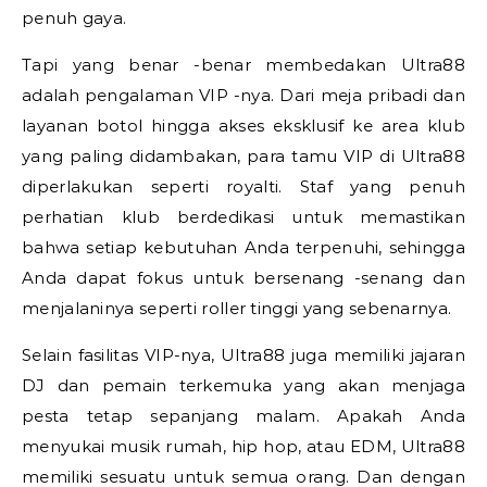
penuh gaya.
Tapi yang benar -benar membedakan Ultra88
adalah pengalaman VIP -nya. Dari meja pribadi dan
layanan botol hingga akses eksklusif ke area klub
yang paling didambakan, para tamu VIP di Ultra88
diperlakukan seperti royalti. Staf yang penuh
perhatian klub berdedikasi untuk memastikan
bahwa setiap kebutuhan Anda terpenuhi, sehingga
Anda dapat fokus untuk bersenang -senang dan
menjalaninya seperti roller tinggi yang sebenarnya.
Selain fasilitas VIP-nya, Ultra88 juga memiliki jajaran
DJ dan pemain terkemuka yang akan menjaga
pesta tetap sepanjang malam. Apakah Anda
menyukai musik rumah, hip hop, atau EDM, Ultra88
memiliki sesuatu untuk semua orang. Dan dengan