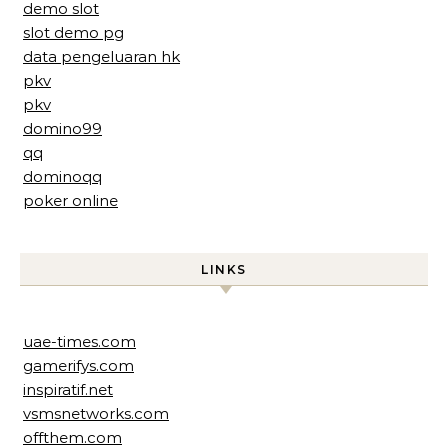
demo slot
slot demo pg
data pengeluaran hk
pkv
pkv
domino99
qq
dominoqq
poker online
LINKS
uae-times.com
gamerifys.com
inspiratif.net
vsmsnetworks.com
offthem.com