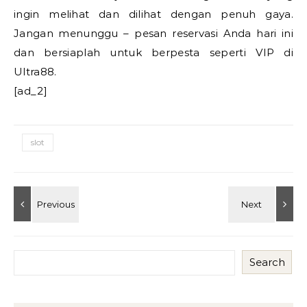
ingin melihat dan dilihat dengan penuh gaya.
Jangan menunggu – pesan reservasi Anda hari ini
dan bersiaplah untuk berpesta seperti VIP di
Ultra88.
[ad_2]
slot
Search