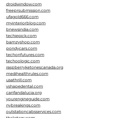
droidwindow.com
freeprsubmission.com
ufagold666.com
myinteriorblog.com
bnewsindia.com
techiepick.com
bamzyshop.com
pondycars.com
techonfutures.com
techoologic.com
raspberryketonescanada.org
medihealthrules.com
usathrill.com
vshapedental.com
canfandalucia.org
yourengineguide.com
nybreakings.com
outstationcabsservices.com
thekrtagy.com