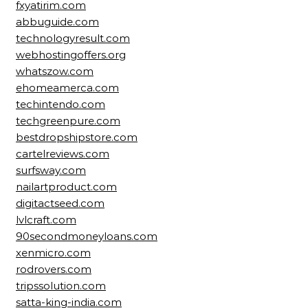
fxyatirim.com
abbuguide.com
technologyresult.com
webhostingoffers.org
whatszow.com
ehomeamerca.com
techintendo.com
techgreenpure.com
bestdropshipstore.com
cartelreviews.com
surfsway.com
nailartproduct.com
digitactseed.com
lvlcraft.com
90secondmoneyloans.com
xenmicro.com
rodrovers.com
tripssolution.com
satta-king-india.com