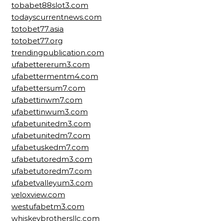
tobabet88slot3.com
todayscurrentnews.com
totobet77.asia
totobet77.org
trendingpublication.com
ufabettererum3.com
ufabettermentm4.com
ufabettersum7.com
ufabettinwm7.com
ufabettinwum3.com
ufabetunitedm3.com
ufabetunitedm7.com
ufabetuskedm7.com
ufabetutoredm3.com
ufabetutoredm7.com
ufabetvalleyum3.com
veloxview.com
westufabetm3.com
whiskeybrothersllc.com