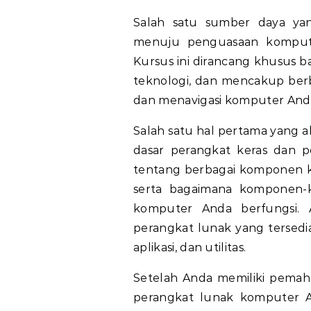
Salah satu sumber daya ya
menuju penguasaan komput
Kursus ini dirancang khusus
teknologi, dan mencakup be
dan menavigasi komputer Anda
Salah satu hal pertama yang ak
dasar perangkat keras dan p
tentang berbagai komponen k
serta bagaimana komponen-
komputer Anda berfungsi. 
perangkat lunak yang tersedia
aplikasi, dan utilitas.
Setelah Anda memiliki pemah
perangkat lunak komputer A