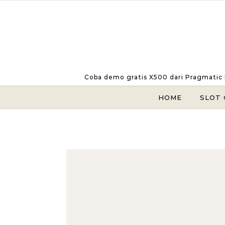
Skip to content
Coba demo gratis X500 dari Pragmatic 
HOME
SLOT