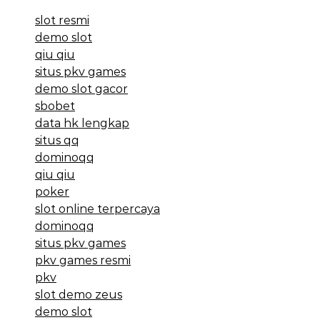
slot resmi
demo slot
qiu qiu
situs pkv games
demo slot gacor
sbobet
data hk lengkap
situs qq
dominoqq
qiu qiu
poker
slot online terpercaya
dominoqq
situs pkv games
pkv games resmi
pkv
slot demo zeus
demo slot