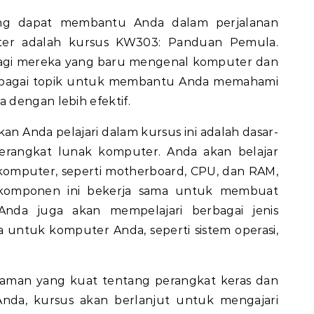
ng dapat membantu Anda dalam perjalanan
er adalah kursus KW303: Panduan Pemula.
 bagi mereka yang baru mengenal komputer dan
rbagai topik untuk membantu Anda memahami
 dengan lebih efektif.
an Anda pelajari dalam kursus ini adalah dasar-
erangkat lunak komputer. Anda akan belajar
omputer, seperti motherboard, CPU, dan RAM,
komponen ini bekerja sama untuk membuat
Anda juga akan mempelajari berbagai jenis
 untuk komputer Anda, seperti sistem operasi,
aman yang kuat tentang perangkat keras dan
nda, kursus akan berlanjut untuk mengajari