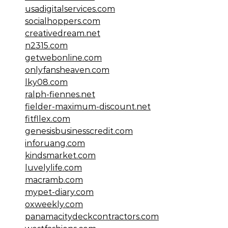
usadigitalservices.com
socialhoppers.com
creativedream.net
n2315.com
getwebonline.com
onlyfansheaven.com
lky08.com
ralph-fiennes.net
fielder-maximum-discount.net
fitfllex.com
genesisbusinesscredit.com
inforuang.com
kindsmarket.com
luvelylife.com
macramb.com
mypet-diary.com
oxweekly.com
panamacitydeckcontractors.com