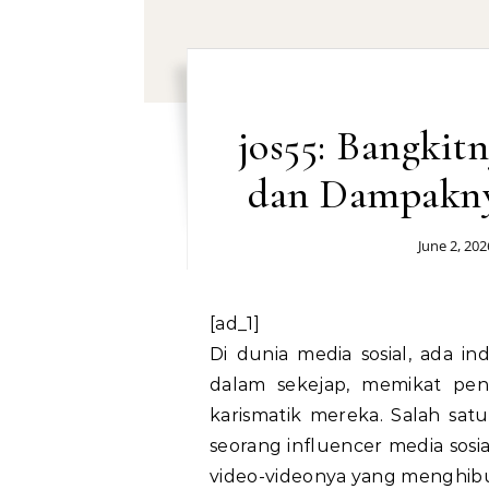
jos55: Bangkit
dan Dampakny
June 2, 202
[ad_1]
Di dunia media sosial, ada in
dalam sekejap, memikat pe
karismatik mereka. Salah sat
seorang influencer media sos
video-videonya yang menghibu