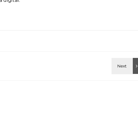
 digital.