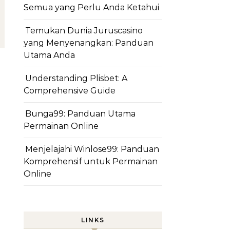
Semua yang Perlu Anda Ketahui
Temukan Dunia Juruscasino
yang Menyenangkan: Panduan
Utama Anda
Understanding Plisbet: A
Comprehensive Guide
Bunga99: Panduan Utama
Permainan Online
Menjelajahi Winlose99: Panduan
Komprehensif untuk Permainan
Online
LINKS