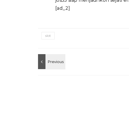
jos55 siap menjadi ikon sejati era
[ad_2]
slot