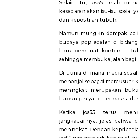
Selain itu, jos55 telah m
kesadaran akan isu-isu sosial 
dan kepositifan tubuh.
Namun mungkin dampak paling
budaya pop adalah di bidang 
baru pembuat konten untuk 
sehingga membuka jalan bagi l
Di dunia di mana media sosial
menonjol sebagai mercusuar ke
meningkat merupakan bukti
hubungan yang bermakna dan
Ketika jos55 terus men
jangkauannya, jelas bahwa
meningkat. Dengan kepribadi