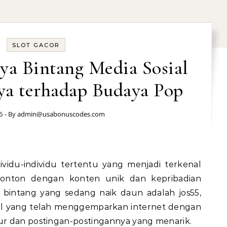
SLOT GACOR
nya Bintang Media Sosial
a terhadap Budaya Pop
6
- By
admin@usabonuscodes.com
dividu-individu tertentu yang menjadi terkenal
nonton dengan konten unik dan kepribadian
u bintang yang sedang naik daun adalah jos55,
ial yang telah menggemparkan internet dengan
r dan postingan-postingannya yang menarik.