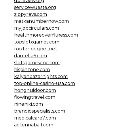
qbreview.org
servicewueste.org
zippyrevs.com
matkanumbernow.com
myjobcirculars.com
healthmoreoverfitness.com
topslotxgames.com
routerloggnet.net
dantella6.com
slotsgamesone.com
hispinzone.com
kalyanbazarnights.com
top-online-casino-usa.com
honghuidoor.com
flowingtravel.com
nineniki.com
brandiospecialists.com
medicalcare7.com
adtennaball.com