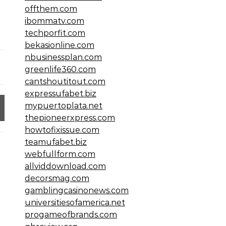
offthem.com
ibommatv.com
techporfit.com
bekasionline.com
nbusinessplan.com
greenlife360.com
cantshoutitout.com
expressufabet.biz
mypuertoplata.net
thepioneerxpress.com
howtofixissue.com
teamufabet.biz
webfullform.com
allviddownload.com
decorsmag.com
gamblingcasinonews.com
universitiesofamerica.net
progameofbrands.com