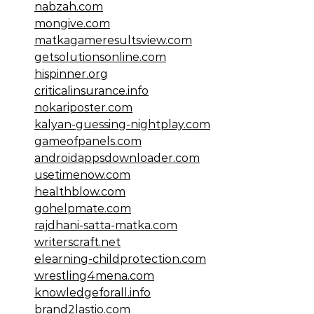
nabzah.com
mongive.com
matkagameresultsview.com
getsolutionsonline.com
hispinner.org
criticalinsurance.info
nokariposter.com
kalyan-guessing-nightplay.com
gameofpanels.com
androidappsdownloader.com
usetimenow.com
healthblow.com
gohelpmate.com
rajdhani-satta-matka.com
writerscraft.net
elearning-childprotection.com
wrestling4mena.com
knowledgeforall.info
brand2lastio.com