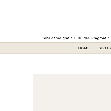
Skip to content
Coba demo gratis X500 dari Pragmatic 
HOME
SLOT