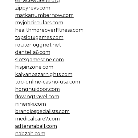
servicewueste.org
zippyrevs.com
matkanumbernow.com
myjobcirculars.com
healthmoreoverfitness.com
topslotxgames.com
routerloggnet.net
dantella6.com
slotsgamesone.com
hispinzone.com
kalyanbazarnights.com
top-online-casino-usa.com
honghuidoor.com
flowingtravel.com
nineniki.com
brandiospecialists.com
medicalcare7.com
adtennaball.com
nabzah.com