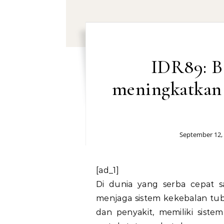
IDR89: B
meningkatkan 
September 12,
[ad_1]
Di dunia yang serba cepat s
menjaga sistem kekebalan tu
dan penyakit, memiliki sist