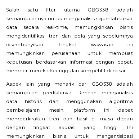
Salah satu fitur utama GBO338 adalah
kemampuannya untuk menganalisis sejumlah besar
data secara real-time, memungkinkan bisnis
mengidentifikasi tren dan pola yang sebelumnya
disembunyikan. Tingkat wawasan ini
memungkinkan perusahaan untuk membuat
keputusan berdasarkan informasi dengan cepat,
memberi mereka keunggulan kompetitif di pasar.
Aspek lain yang menarik dari GBO338 adalah
kemampuan prediktifnya. Dengan menganalisis
data historis dan menggunakan algoritma
pembelajaran mesin, platform ini dapat
memperkirakan tren dan hasil di masa depan
dengan tingkat akurasi yang tinggi. Ini
memungkinkan bisnis untuk mengantisipasi