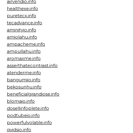
airvendio.info
healthexe.info
puretecx.info
tecadvance.info
aminityio.info
amiolahu.info
ampacheme.info
ampullahu.info
aromaxme.info
asserthatecontrast.info
atenderme.info
bangumiio.info
bekosunhu.info
beneficialgrandiose.info
blomaio.info
dosellinfoplete.info
podtubeio.info
powerfulvolatile.info
qvidsio.info