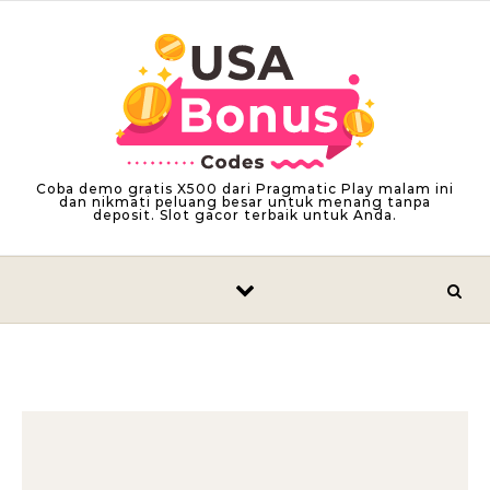
Skip to content
Coba demo gratis X500 dari Pragmatic Play malam ini
dan nikmati peluang besar untuk menang tanpa
deposit. Slot gacor terbaik untuk Anda.