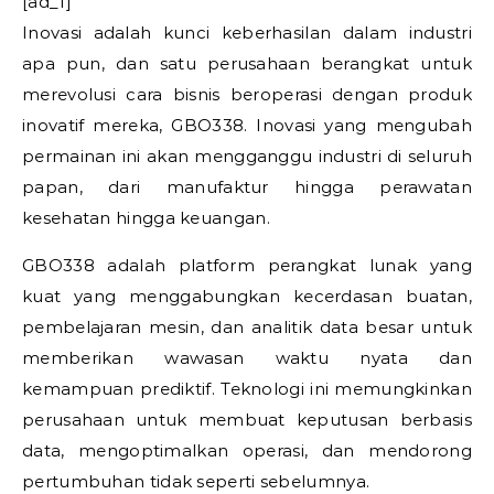
[ad_1]
Inovasi adalah kunci keberhasilan dalam industri
apa pun, dan satu perusahaan berangkat untuk
merevolusi cara bisnis beroperasi dengan produk
inovatif mereka, GBO338. Inovasi yang mengubah
permainan ini akan mengganggu industri di seluruh
papan, dari manufaktur hingga perawatan
kesehatan hingga keuangan.
GBO338 adalah platform perangkat lunak yang
kuat yang menggabungkan kecerdasan buatan,
pembelajaran mesin, dan analitik data besar untuk
memberikan wawasan waktu nyata dan
kemampuan prediktif. Teknologi ini memungkinkan
perusahaan untuk membuat keputusan berbasis
data, mengoptimalkan operasi, dan mendorong
pertumbuhan tidak seperti sebelumnya.