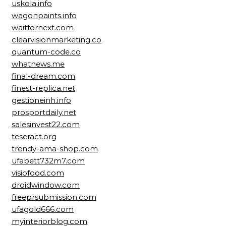
uskola.info
wagonpaints.info
waitfornext.com
clearvisionmarketing.co
quantum-code.co
whatnews.me
final-dream.com
finest-replica.net
gestioneinh.info
prosportdaily.net
salesinvest22.com
teseract.org
trendy-ama-shop.com
ufabett732m7.com
visiofood.com
droidwindow.com
freeprsubmission.com
ufagold666.com
myinteriorblog.com