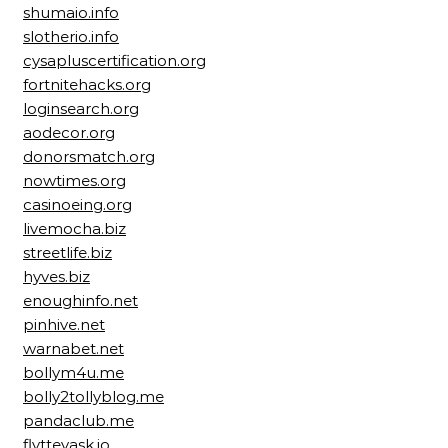
shumaio.info
slotherio.info
cysapluscertification.org
fortnitehacks.org
loginsearch.org
aodecor.org
donorsmatch.org
nowtimes.org
casinoeing.org
livemocha.biz
streetlife.biz
hyves.biz
enoughinfo.net
pinhive.net
warnabet.net
bollym4u.me
bolly2tollyblog.me
pandaclub.me
flyttevask.io