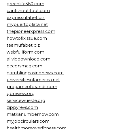
greenlife360.com
cantshoutitout.com
expressufabet.biz
mypuertoplata.net
thepioneerxpress.com
howtofixissue.com
teamufabet.biz
webfullform.com
allviddownload.com
decorsmag.com
gamblingcasinonews.com
universitiesofamerica.net
progameofbrands.com
qbreview.org
servicewueste.org
zippyrevs.com
matkanumbernow.com
myjobcirculars.com
healthmoreoverfitness.com