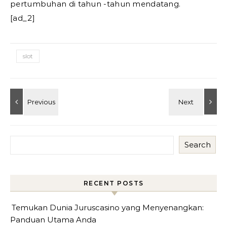
pertumbuhan di tahun -tahun mendatang.
[ad_2]
slot
Search
RECENT POSTS
Temukan Dunia Juruscasino yang Menyenangkan:
Panduan Utama Anda