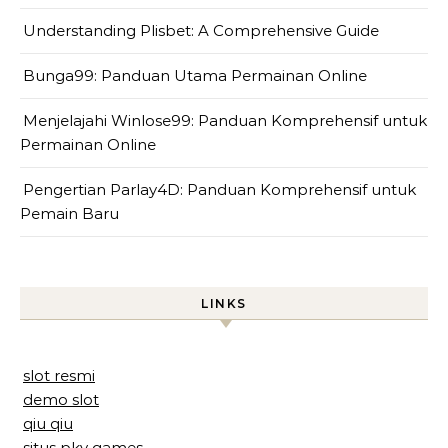
Understanding Plisbet: A Comprehensive Guide
Bunga99: Panduan Utama Permainan Online
Menjelajahi Winlose99: Panduan Komprehensif untuk
Permainan Online
Pengertian Parlay4D: Panduan Komprehensif untuk
Pemain Baru
LINKS
slot resmi
demo slot
qiu qiu
situs pkv games