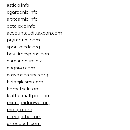
asticio.info
egardenio.info
arxteamio.info
getalexio.info
accountaudittaxcon.com
prymprint.com
sportkeeda.org
besttimespend.com
careandcure.biz
cogniyo.com
easymagazines.org
hirfanjilasmi.com
hometricks.org
leathercraftpro.com
microgridpower.org
mixiqo.com
needglobe.com
ortocoach.com