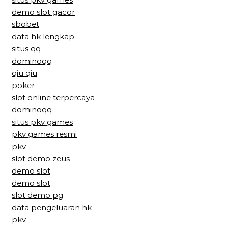
demo slot gacor
sbobet
data hk lengkap
situs qq
dominoqq
qiu qiu
poker
slot online terpercaya
dominoqq
situs pkv games
pkv games resmi
pkv
slot demo zeus
demo slot
demo slot
slot demo pg
data pengeluaran hk
pkv