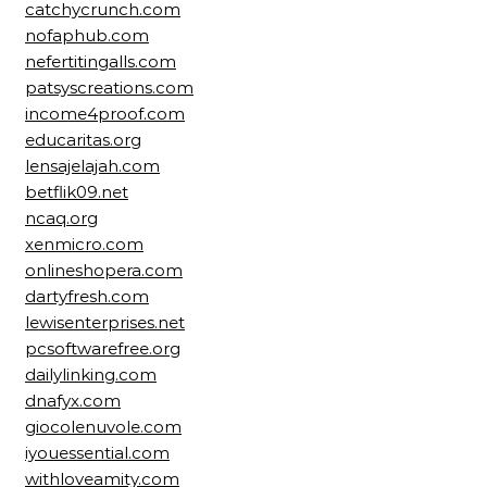
catchycrunch.com
nofaphub.com
nefertitingalls.com
patsyscreations.com
income4proof.com
educaritas.org
lensajelajah.com
betflik09.net
ncaq.org
xenmicro.com
onlineshopera.com
dartyfresh.com
lewisenterprises.net
pcsoftwarefree.org
dailylinking.com
dnafyx.com
giocolenuvole.com
iyouessential.com
withloveamity.com