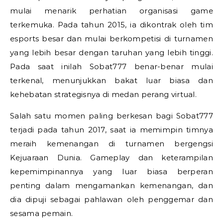
mulai menarik perhatian organisasi game
terkemuka. Pada tahun 2015, ia dikontrak oleh tim
esports besar dan mulai berkompetisi di turnamen
yang lebih besar dengan taruhan yang lebih tinggi.
Pada saat inilah Sobat777 benar-benar mulai
terkenal, menunjukkan bakat luar biasa dan
kehebatan strategisnya di medan perang virtual.
Salah satu momen paling berkesan bagi Sobat777
terjadi pada tahun 2017, saat ia memimpin timnya
meraih kemenangan di turnamen bergengsi
Kejuaraan Dunia. Gameplay dan keterampilan
kepemimpinannya yang luar biasa berperan
penting dalam mengamankan kemenangan, dan
dia dipuji sebagai pahlawan oleh penggemar dan
sesama pemain.