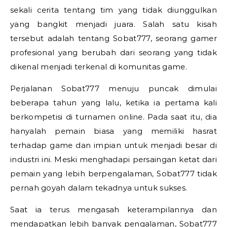
sekali cerita tentang tim yang tidak diunggulkan
yang bangkit menjadi juara. Salah satu kisah
tersebut adalah tentang Sobat777, seorang gamer
profesional yang berubah dari seorang yang tidak
dikenal menjadi terkenal di komunitas game.
Perjalanan Sobat777 menuju puncak dimulai
beberapa tahun yang lalu, ketika ia pertama kali
berkompetisi di turnamen online. Pada saat itu, dia
hanyalah pemain biasa yang memiliki hasrat
terhadap game dan impian untuk menjadi besar di
industri ini. Meski menghadapi persaingan ketat dari
pemain yang lebih berpengalaman, Sobat777 tidak
pernah goyah dalam tekadnya untuk sukses.
Saat ia terus mengasah keterampilannya dan
mendapatkan lebih banyak pengalaman, Sobat777