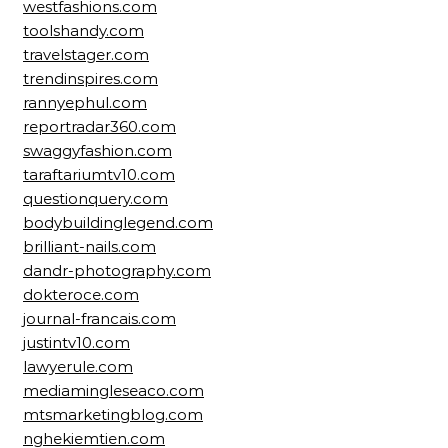
westfashions.com
toolshandy.com
travelstager.com
trendinspires.com
rannyephul.com
reportradar360.com
swaggyfashion.com
taraftariumtv10.com
questionquery.com
bodybuildinglegend.com
brilliant-nails.com
dandr-photography.com
dokteroce.com
journal-francais.com
justintv10.com
lawyerule.com
mediamingleseaco.com
mtsmarketingblog.com
nghekiemtien.com