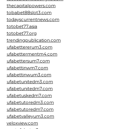
thecapitalpowers.com
tobabet88slot3.com
todayscurrentnews.com
totobet77.asia
totobet77.org
trendingpublication.com
ufabettererum3.com
ufabettermentm4.com
ufabettersum7.com
ufabettinwm7.com
ufabettinwum3.com
ufabetunitedm3.com
ufabetunitedm7.com
ufabetuskedm7.com
ufabetutoredm3.com
ufabetutoredm7.com
ufabetvalleyum3.com
veloxview.com