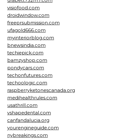
ufabett732m7.com
visiofood.com
droidwindow.com
freeprsubmission.com
ufagold666.com
myinteriorblog.com
bnewsindia.com
techiepick.com
bamzyshop.com
pondycars.com
techonfutures.com
techoologic.com
raspberryketonescanada.org
medihealthrules.com
usathrill.com
vshapedental.com
canfandalucia.org
yourengineguide.com
nybreakings.com