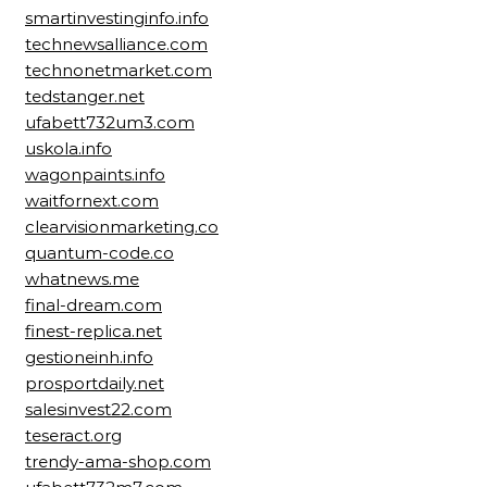
smartinvestinginfo.info
technewsalliance.com
technonetmarket.com
tedstanger.net
ufabett732um3.com
uskola.info
wagonpaints.info
waitfornext.com
clearvisionmarketing.co
quantum-code.co
whatnews.me
final-dream.com
finest-replica.net
gestioneinh.info
prosportdaily.net
salesinvest22.com
teseract.org
trendy-ama-shop.com