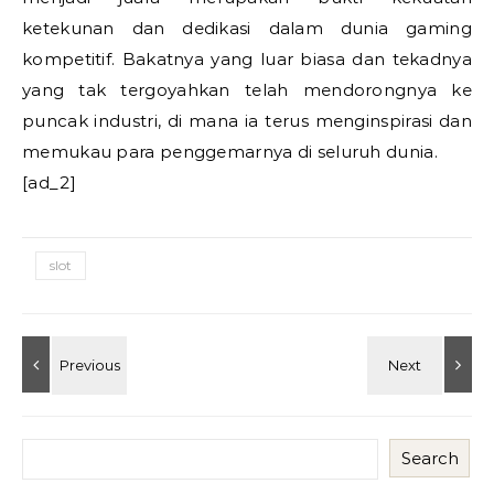
ketekunan dan dedikasi dalam dunia gaming
kompetitif. Bakatnya yang luar biasa dan tekadnya
yang tak tergoyahkan telah mendorongnya ke
puncak industri, di mana ia terus menginspirasi dan
memukau para penggemarnya di seluruh dunia.
[ad_2]
slot
Search