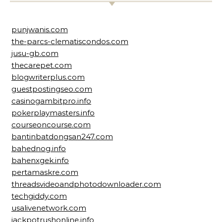
punjwanis.com
the-parcs-clematiscondos.com
jusu-gb.com
thecarepet.com
blogwriterplus.com
guestpostingseo.com
casinogambitpro.info
pokerplaymasters.info
courseoncourse.com
bantinbatdongsan247.com
bahednog.info
bahenxgek.info
pertamaskre.com
threadsvideoandphotodownloader.com
techgiddy.com
usalivenetwork.com
jackpotrushonline.info