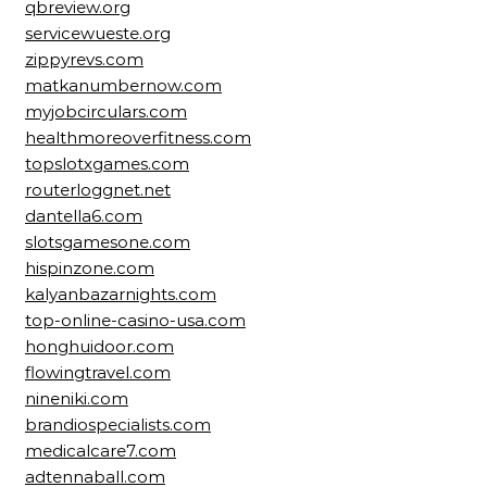
qbreview.org
servicewueste.org
zippyrevs.com
matkanumbernow.com
myjobcirculars.com
healthmoreoverfitness.com
topslotxgames.com
routerloggnet.net
dantella6.com
slotsgamesone.com
hispinzone.com
kalyanbazarnights.com
top-online-casino-usa.com
honghuidoor.com
flowingtravel.com
nineniki.com
brandiospecialists.com
medicalcare7.com
adtennaball.com