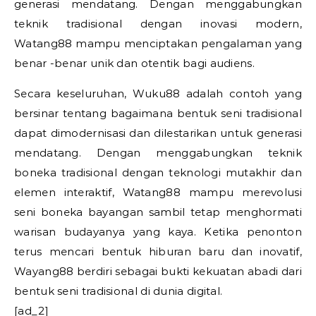
generasi mendatang. Dengan menggabungkan
teknik tradisional dengan inovasi modern,
Watang88 mampu menciptakan pengalaman yang
benar -benar unik dan otentik bagi audiens.
Secara keseluruhan, Wuku88 adalah contoh yang
bersinar tentang bagaimana bentuk seni tradisional
dapat dimodernisasi dan dilestarikan untuk generasi
mendatang. Dengan menggabungkan teknik
boneka tradisional dengan teknologi mutakhir dan
elemen interaktif, Watang88 mampu merevolusi
seni boneka bayangan sambil tetap menghormati
warisan budayanya yang kaya. Ketika penonton
terus mencari bentuk hiburan baru dan inovatif,
Wayang88 berdiri sebagai bukti kekuatan abadi dari
bentuk seni tradisional di dunia digital.
[ad_2]