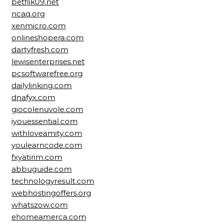
betflik09.net
ncaq.org
xenmicro.com
onlineshopera.com
dartyfresh.com
lewisenterprises.net
pcsoftwarefree.org
dailylinking.com
dnafyx.com
giocolenuvole.com
iyouessential.com
withloveamity.com
youlearncode.com
fxyatirim.com
abbuguide.com
technologyresult.com
webhostingoffers.org
whatszow.com
ehomeamerca.com