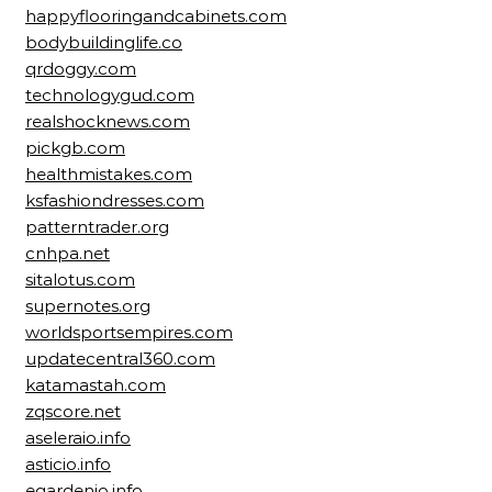
happyflooringandcabinets.com
bodybuildinglife.co
qrdoggy.com
technologygud.com
realshocknews.com
pickgb.com
healthmistakes.com
ksfashiondresses.com
patterntrader.org
cnhpa.net
sitalotus.com
supernotes.org
worldsportsempires.com
updatecentral360.com
katamastah.com
zqscore.net
aseleraio.info
asticio.info
egardenio.info