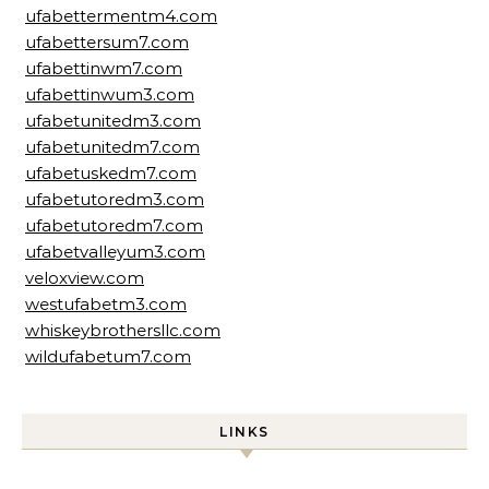
ufabettermentm4.com
ufabettersum7.com
ufabettinwm7.com
ufabettinwum3.com
ufabetunitedm3.com
ufabetunitedm7.com
ufabetuskedm7.com
ufabetutoredm3.com
ufabetutoredm7.com
ufabetvalleyum3.com
veloxview.com
westufabetm3.com
whiskeybrothersllc.com
wildufabetum7.com
LINKS