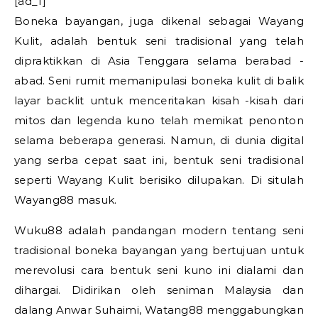
[ad_1]
Boneka bayangan, juga dikenal sebagai Wayang
Kulit, adalah bentuk seni tradisional yang telah
dipraktikkan di Asia Tenggara selama berabad -
abad. Seni rumit memanipulasi boneka kulit di balik
layar backlit untuk menceritakan kisah -kisah dari
mitos dan legenda kuno telah memikat penonton
selama beberapa generasi. Namun, di dunia digital
yang serba cepat saat ini, bentuk seni tradisional
seperti Wayang Kulit berisiko dilupakan. Di situlah
Wayang88 masuk.
Wuku88 adalah pandangan modern tentang seni
tradisional boneka bayangan yang bertujuan untuk
merevolusi cara bentuk seni kuno ini dialami dan
dihargai. Didirikan oleh seniman Malaysia dan
dalang Anwar Suhaimi, Watang88 menggabungkan