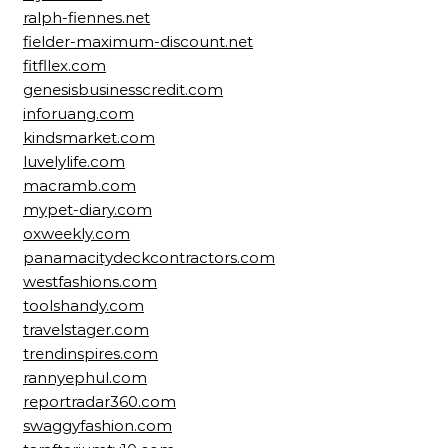
ralph-fiennes.net
fielder-maximum-discount.net
fitfllex.com
genesisbusinesscredit.com
inforuang.com
kindsmarket.com
luvelylife.com
macramb.com
mypet-diary.com
oxweekly.com
panamacitydeckcontractors.com
westfashions.com
toolshandy.com
travelstager.com
trendinspires.com
rannyephul.com
reportradar360.com
swaggyfashion.com