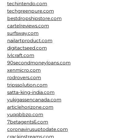
techintendo.com
techgreenpure.com
bestdropshipstore.com
cartelreviews.com
surfsway.com
nailartproduct.com
digitactseed.com
lvlcraft.com
90secondmoneyloans.com
xenmicro.com
rodrovers.com
tripssolution.com
satta-king-india.com
yukigassencanada.com
articlehorizone.com
yuqqbbzp.com
7betagents6.com
coronavirusuptodate.com
crackinstreams.com