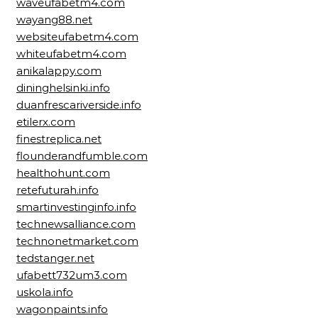
waveufabetm4.com
wayang88.net
websiteufabetm4.com
whiteufabetm4.com
anikalappy.com
dininghelsinki.info
duanfrescariverside.info
etilerx.com
finestreplica.net
flounderandfumble.com
healthohunt.com
retefuturah.info
smartinvestinginfo.info
technewsalliance.com
technonetmarket.com
tedstanger.net
ufabett732um3.com
uskola.info
wagonpaints.info