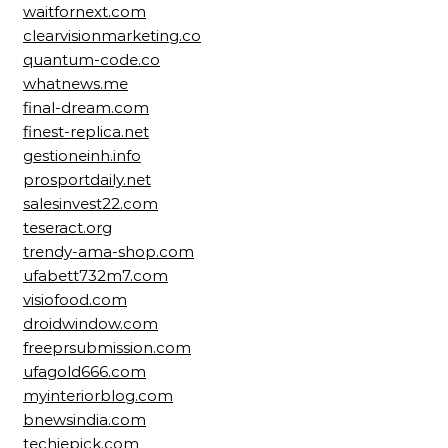
waitfornext.com
clearvisionmarketing.co
quantum-code.co
whatnews.me
final-dream.com
finest-replica.net
gestioneinh.info
prosportdaily.net
salesinvest22.com
teseract.org
trendy-ama-shop.com
ufabett732m7.com
visiofood.com
droidwindow.com
freeprsubmission.com
ufagold666.com
myinteriorblog.com
bnewsindia.com
techiepick.com