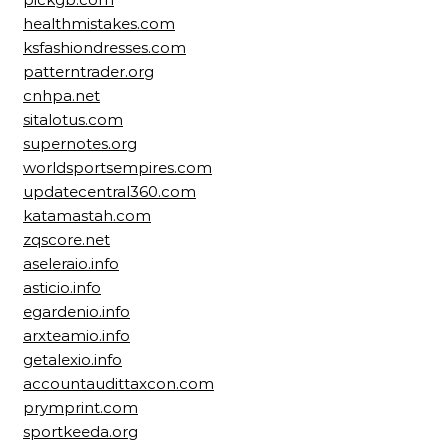
healthmistakes.com
ksfashiondresses.com
patterntrader.org
cnhpa.net
sitalotus.com
supernotes.org
worldsportsempires.com
updatecentral360.com
katamastah.com
zqscore.net
aseleraio.info
asticio.info
egardenio.info
arxteamio.info
getalexio.info
accountaudittaxcon.com
prymprint.com
sportkeeda.org