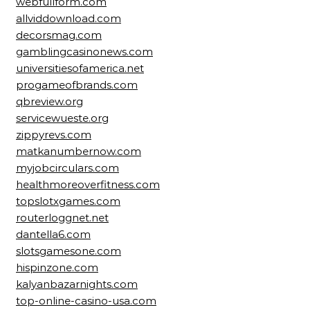
webfullform.com
allviddownload.com
decorsmag.com
gamblingcasinonews.com
universitiesofamerica.net
progameofbrands.com
qbreview.org
servicewueste.org
zippyrevs.com
matkanumbernow.com
myjobcirculars.com
healthmoreoverfitness.com
topslotxgames.com
routerloggnet.net
dantella6.com
slotsgamesone.com
hispinzone.com
kalyanbazarnights.com
top-online-casino-usa.com