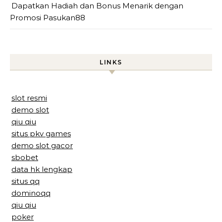
Dapatkan Hadiah dan Bonus Menarik dengan
Promosi Pasukan88
LINKS
slot resmi
demo slot
qiu qiu
situs pkv games
demo slot gacor
sbobet
data hk lengkap
situs qq
dominoqq
qiu qiu
poker