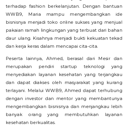
terhadap fashion berkelanjutan. Dengan bantuan
WWB9, Maria mampu mengembangkan ide
bisnisnya menjadi toko online sukses yang menjual
pakaian ramah lingkungan yang terbuat dari bahan
daur ulang. Kisahnya menjadi bukti kekuatan tekad
dan kerja keras dalam mencapai cita-cita.
Peserta lainnya, Ahmed, berasal dari Mesir dan
merupakan pendiri startup teknologi yang
menyediakan layanan kesehatan yang terjangkau
dan dapat diakses oleh masyarakat yang kurang
terlayani. Melalui WWB9, Ahmed dapat terhubung
dengan investor dan mentor yang membantunya
mengembangkan bisnisnya dan menjangkau lebih
banyak orang yang membutuhkan layanan
kesehatan berkualitas.