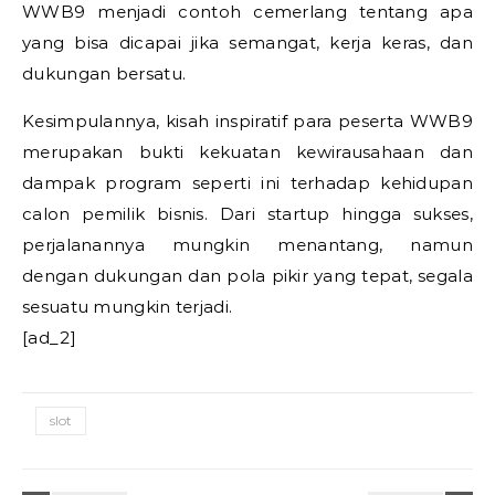
WWB9 menjadi contoh cemerlang tentang apa
yang bisa dicapai jika semangat, kerja keras, dan
dukungan bersatu.
Kesimpulannya, kisah inspiratif para peserta WWB9
merupakan bukti kekuatan kewirausahaan dan
dampak program seperti ini terhadap kehidupan
calon pemilik bisnis. Dari startup hingga sukses,
perjalanannya mungkin menantang, namun
dengan dukungan dan pola pikir yang tepat, segala
sesuatu mungkin terjadi.
[ad_2]
slot