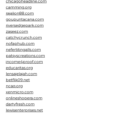
chicagoheadline.com
camming.org
rajalion88.com
goupuntacana.com
riversedgepark.com
zaseez.com
catchycrunch.com
nofaphub.com
nefertitingalls.com
patsyscreations.com
income4proof.com
educaritas.org
lensajelajah.com
betflik09.net
ncaq.org
xenmicro.com
onlineshopera.com
dartyfresh.com
lewisenterprises.net