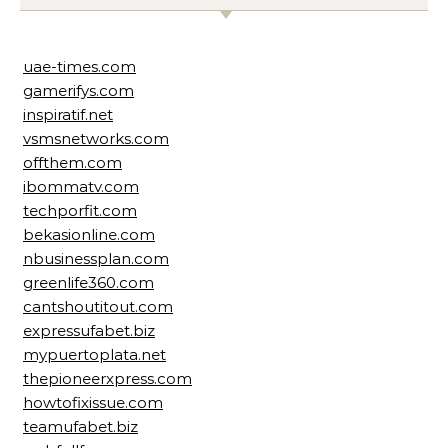
uae-times.com
gamerifys.com
inspiratif.net
vsmsnetworks.com
offthem.com
ibommatv.com
techporfit.com
bekasionline.com
nbusinessplan.com
greenlife360.com
cantshoutitout.com
expressufabet.biz
mypuertoplata.net
thepioneerxpress.com
howtofixissue.com
teamufabet.biz