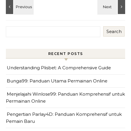
Search
RECENT POSTS
Understanding Plisbet: A Comprehensive Guide
Bunga99: Panduan Utama Permainan Online
Menjelajahi Winlose99: Panduan Komprehensif untuk
Permainan Online
Pengertian Parlay4D: Panduan Komprehensif untuk
Pemain Baru