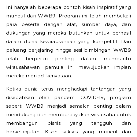
Ini hanyalah beberapa contoh kisah inspiratif yang
muncul dari WWB9. Program ini telah membekali
para peserta dengan alat, sumber daya, dan
dukungan yang mereka butuhkan untuk berhasil
dalam dunia kewirausahaan yang kompetitif. Dari
peluang berjejaring hingga sesi bimbingan, WWB9
telah berperan penting dalam membantu
wirausahawan pemula ini mewujudkan impian
mereka menjadi kenyataan.
Ketika dunia terus menghadapi tantangan yang
disebabkan oleh pandemi COVID-19, program
seperti WWB9 menjadi semakin penting dalam
mendukung dan memberdayakan wirausaha untuk
membangun bisnis yang tangguh dan
berkelanjutan. Kisah sukses yang muncul dari