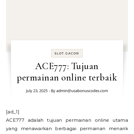
SLOT GACOR
ACE777: Tujuan
permainan online terbaik
July 23, 2025
- By
admin@usabonuscodes.com
[ad_1]
ACE777 adalah tujuan permainan online utama
yang menawarkan berbagai permainan menarik