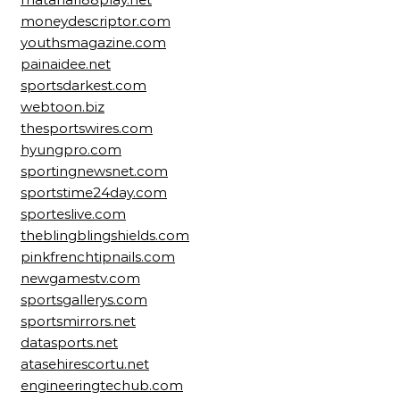
moneydescriptor.com
youthsmagazine.com
painaidee.net
sportsdarkest.com
webtoon.biz
thesportswires.com
hyungpro.com
sportingnewsnet.com
sportstime24day.com
sporteslive.com
theblingblingshields.com
pinkfrenchtipnails.com
newgamestv.com
sportsgallerys.com
sportsmirrors.net
datasports.net
atasehirescortu.net
engineeringtechub.com