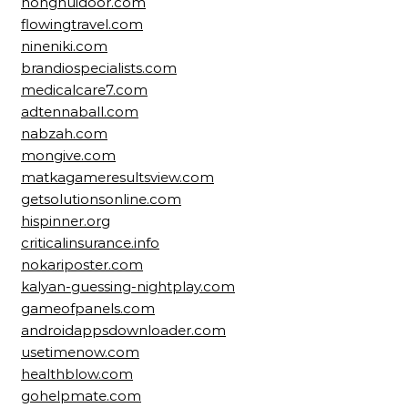
honghuidoor.com
flowingtravel.com
nineniki.com
brandiospecialists.com
medicalcare7.com
adtennaball.com
nabzah.com
mongive.com
matkagameresultsview.com
getsolutionsonline.com
hispinner.org
criticalinsurance.info
nokariposter.com
kalyan-guessing-nightplay.com
gameofpanels.com
androidappsdownloader.com
usetimenow.com
healthblow.com
gohelpmate.com