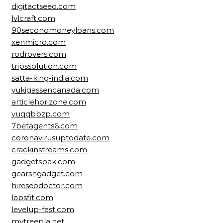
digitactseed.com
lvlcraft.com
90secondmoneyloans.com
xenmicro.com
rodrovers.com
tripssolution.com
satta-king-india.com
yukigassencanada.com
articlehorizone.com
yuqqbbzp.com
7betagents6.com
coronavirusuptodate.com
crackinstreams.com
gadgetspak.com
gearsngadget.com
hireseodoctor.com
lapsfit.com
levelup-fast.com
mytreepla.net