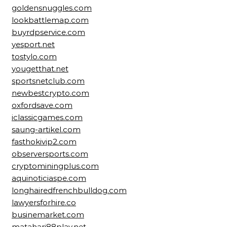
goldensnuggles.com
lookbattlemap.com
buyrdpservice.com
yesport.net
tostylo.com
yougetthat.net
sportsnetclub.com
newbestcrypto.com
oxfordsave.com
iclassicgames.com
saung-artikel.com
fasthokivip2.com
observersports.com
cryptominingplus.com
aquinoticiaspe.com
longhairedfrenchbulldog.com
lawyersforhire.co
businemarket.com
matahari88play.net