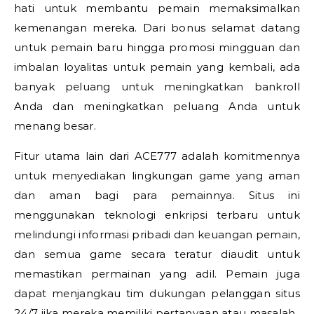
hati untuk membantu pemain memaksimalkan
kemenangan mereka. Dari bonus selamat datang
untuk pemain baru hingga promosi mingguan dan
imbalan loyalitas untuk pemain yang kembali, ada
banyak peluang untuk meningkatkan bankroll
Anda dan meningkatkan peluang Anda untuk
menang besar.
Fitur utama lain dari ACE777 adalah komitmennya
untuk menyediakan lingkungan game yang aman
dan aman bagi para pemainnya. Situs ini
menggunakan teknologi enkripsi terbaru untuk
melindungi informasi pribadi dan keuangan pemain,
dan semua game secara teratur diaudit untuk
memastikan permainan yang adil. Pemain juga
dapat menjangkau tim dukungan pelanggan situs
24/7 jika mereka memiliki pertanyaan atau masalah.