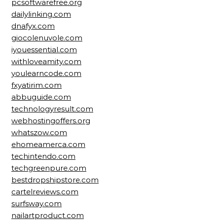
pcsoftwarefree.org
dailylinking.com
dnafyx.com
giocolenuvole.com
iyouessential.com
withloveamity.com
youlearncode.com
fxyatirim.com
abbuguide.com
technologyresult.com
webhostingoffers.org
whatszow.com
ehomeamerca.com
techintendo.com
techgreenpure.com
bestdropshipstore.com
cartelreviews.com
surfsway.com
nailartproduct.com