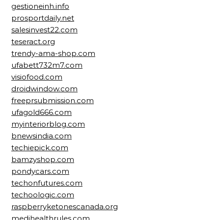
gestioneinh.info
prosportdaily.net
salesinvest22.com
teseract.org
trendy-ama-shop.com
ufabett732m7.com
visiofood.com
droidwindow.com
freeprsubmission.com
ufagold666.com
myinteriorblog.com
bnewsindia.com
techiepick.com
bamzyshop.com
pondycars.com
techonfutures.com
techoologic.com
raspberryketonescanada.org
medihealthrules.com