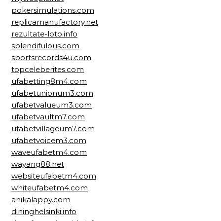
pokersimulations.com
replicamanufactory.net
rezultate-loto.info
splendifulous.com
sportsrecords4u.com
topceleberites.com
ufabetting8m4.com
ufabetunionum3.com
ufabetvalueum3.com
ufabetvaultm7.com
ufabetvillageum7.com
ufabetvoicem3.com
waveufabetm4.com
wayang88.net
websiteufabetm4.com
whiteufabetm4.com
anikalappy.com
dininghelsinki.info